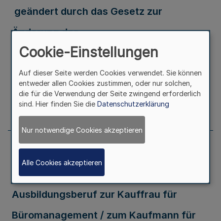
geändert durch das Gesetz zur
Änderung des
Cookie-Einstellungen
Einheitslastenabrechnungsgesetzes
Auf dieser Seite werden Cookies verwendet. Sie können
Ausfertigungsdatum
27.06.2014
entweder allen Cookies zustimmen, oder nur solchen,
die für die Verwendung der Seite zwingend erforderlich
sind. Hier finden Sie die
Datenschutzerklärung
Seite
410
Nur notwendige Cookies akzeptieren
Verordnung über die Durchführung und
Alle Cookies akzeptieren
die Abschlussprüfung für den
Ausbildungsberuf zur Kauffrau für
Büromanagement / zum Kaufmann für