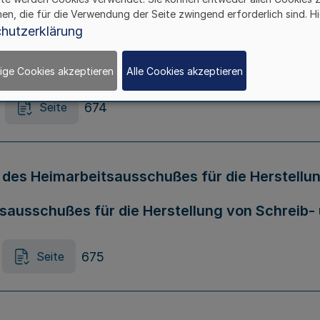
hen, die für die Verwendung der Seite zwingend erforderlich sind. Hi
er Verordnung über die Zuständigkeit der Am
hutzerklärung
n, in Bußgeldverfahren und Abschiebungshaf
ige Cookies akzeptieren
Alle Cookies akzeptieren
674
Seite
s Heimarbeitsausschußes für die Herstellung
tsausschußes für die Herstellung von Schreib
675
Seite