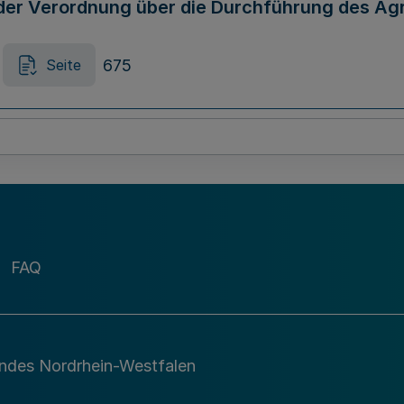
er Verordnung über die Durchführung des Agr
675
Seite
r Verordnung über die Schiffbarkeit von Gew
676
Seite
FAQ
stung von Rechtsvorschriften im Geschäftsber
andes Nordrhein-Westfalen
676
Seite