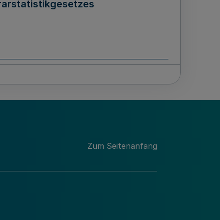
arstatistikgesetzes
ässern
Zum Seitenanfang
eich des Ministeriums für Arbeit,