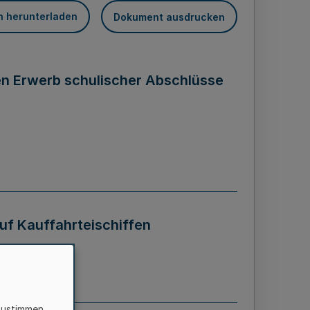
n herunterladen
Dokument ausdrucken
n Erwerb schulischer Abschlüsse
f Kauffahrteischiffen
zustimmen,