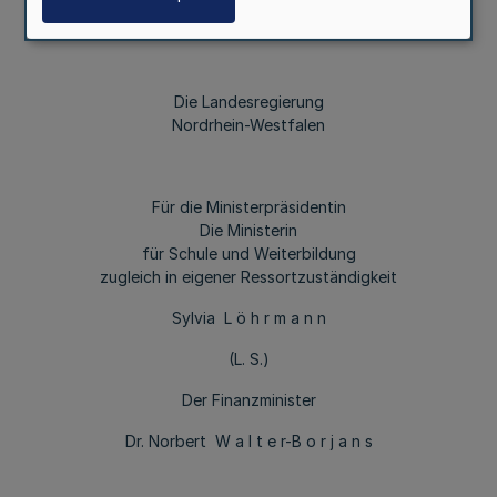
Die Landesregierung
Nordrhein-Westfalen
Für die Ministerpräsidentin
Die Ministerin
für Schule und Weiterbildung
zugleich in eigener Ressortzuständigkeit
Sylvia L ö h r m a n n
(L. S.)
Der Finanzminister
Dr. Norbert W a l t e r-B o r j a n s