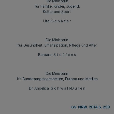
Die Ministerin
für Familie, Kinder, Jugend,
Kultur und Sport
Ute S c h ä f e r
Die Ministerin
für Gesundheit, Emanzipation, Pflege und Alter
Barbara S t e f f e n s
Die Ministerin
für Bundesangelegenheiten, Europa und Medien
Dr. Angelica S c h w a l l-D ü r e n
GV. NRW. 2014 S. 250