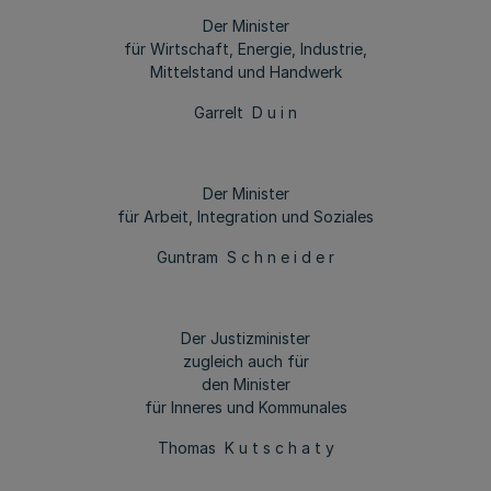
Der Minister
für Wirtschaft, Energie, Industrie,
Mittelstand und Handwerk
Garrelt D u i n
Der Minister
für Arbeit, Integration und Soziales
Guntram S c h n e i d e r
Der Justizminister
zugleich auch für
den Minister
für Inneres und Kommunales
Thomas K u t s c h a t y