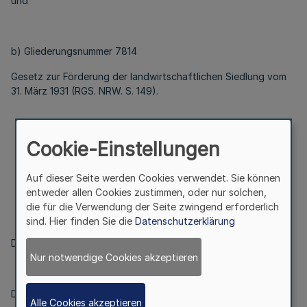
und
b) Gliederungsnummer 7814
Gesetz zur Förderung der landwirtschaftlichen Siedlung vom
31. März 1931 (RGS. NRW. S. 149).
Artikel 2
Cookie-Einstellungen
Auf dieser Seite werden Cookies verwendet. Sie können
Inkrafttreten
entweder allen Cookies zustimmen, oder nur solchen,
die für die Verwendung der Seite zwingend erforderlich
sind. Hier finden Sie die
Datenschutzerklärung
Dieses Gesetz tritt am Tag nach der Verkündung in Kraft.
Nur notwendige Cookies akzeptieren
Düsseldorf, den 1. April 2014
Alle Cookies akzeptieren