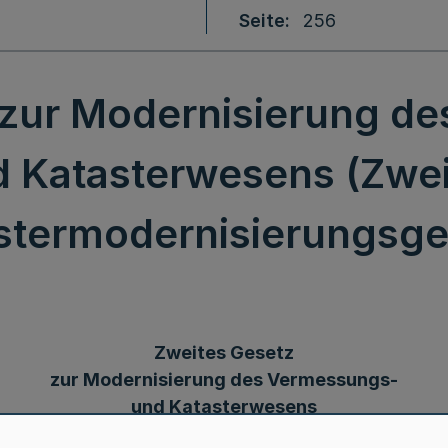
Seite
256
 zur Modernisierung d
 Katasterwesens (Zwei
stermodernisierungsge
Zweites Gesetz
zur Modernisierung des Vermessungs-
und Katasterwesens
(Zweites Katastermodernisierungsgesetz)