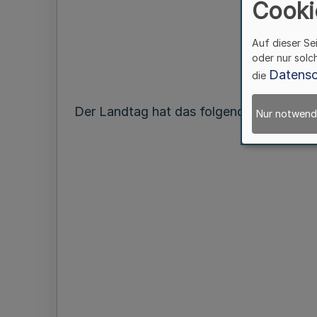
Cooki
Auf dieser Se
oder nur solc
Datensc
die
Der Landtag hat das folgende Gesetz bes
Nur notwend