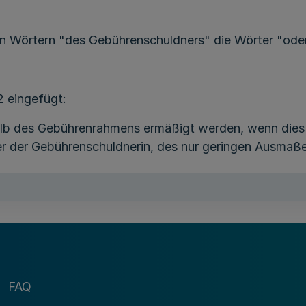
n Wörtern "des Gebührenschuldners" die Wörter "oder
2 eingefügt:
halb des Gebührenrahmens ermäßigt werden, wenn dies 
r der Gebührenschuldnerin, des nur geringen Ausmaße
uldner sind“ durch die Wörter „Zur Zahlung der Gebühr
FAQ