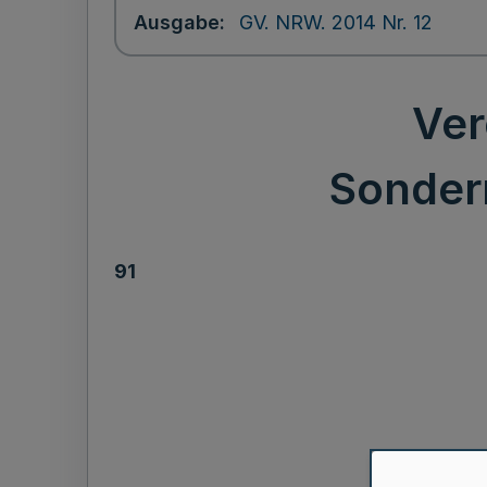
Ausgabe
GV. NRW. 2014 Nr. 12
Ver
Sonder
91