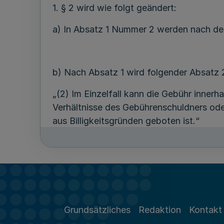
1. § 2 wird wie folgt geändert:
a) In Absatz 1 Nummer 2 werden nach de
b) Nach Absatz 1 wird folgender Absatz 
„(2) Im Einzelfall kann die Gebühr inner
Verhältnisse des Gebührenschuldners ode
aus Billigkeitsgründen geboten ist.“
c) Der bisherige Absatz 2 wird Absatz 3.
2. In § 4 werden die Wörter „Gebührensch
Grundsätzliches
Redaktion
Kontakt