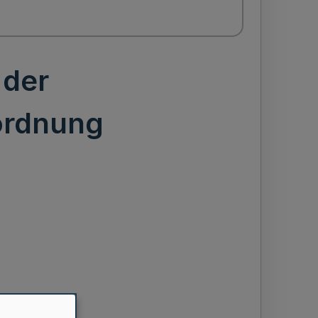
 der
ordnung