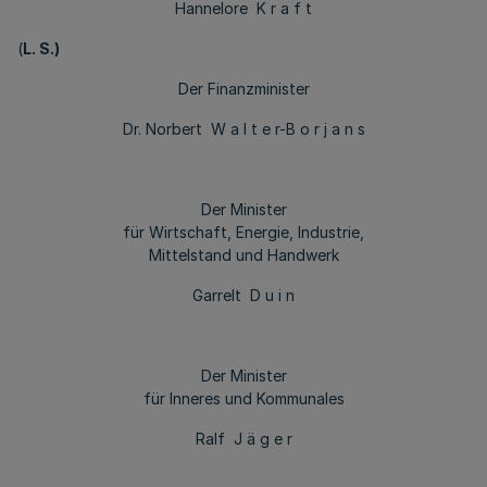
Hannelore K r a f t
(
L. S.)
Der Finanzminister
Dr. Norbert W a l t e r-B o r j a n s
Der Minister
für Wirtschaft, Energie, Industrie,
Mittelstand und Handwerk
Garrelt D u i n
Der Minister
für Inneres und Kommunales
Ralf J ä g e r