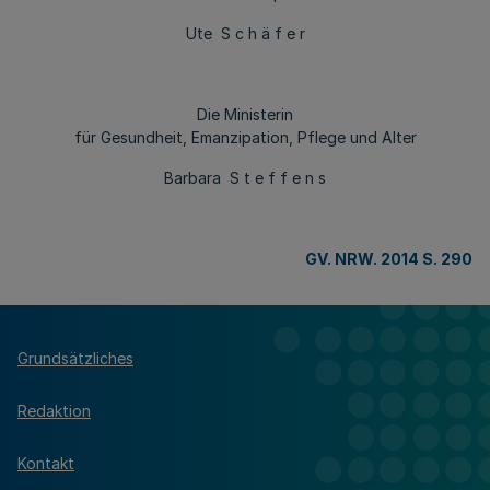
Ute S c h ä f e r
Die Ministerin
für Gesundheit, Emanzipation, Pflege und Alter
Barbara S t e f f e n s
GV. NRW. 2014 S. 290
Grundsätzliches
Redaktion
Kontakt