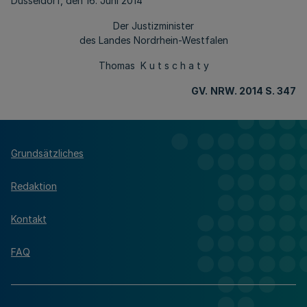
Düsseldorf, den 16. Juni 2014
Der Justizminister
des Landes Nordrhein-Westfalen
Thomas K u t s c h a t y
GV.
NRW. 2014 S. 347
Grundsätzliches
Redaktion
Kontakt
FAQ