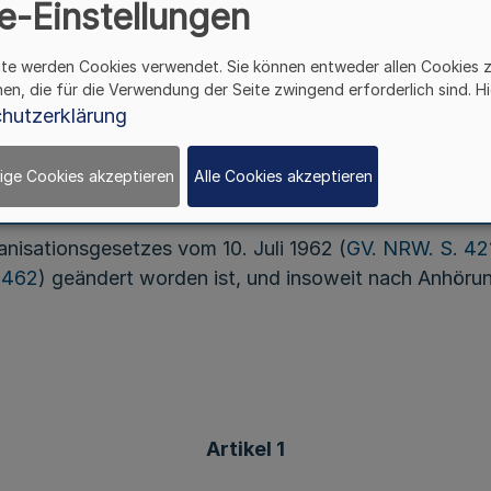
e-Einstellungen
ite werden Cookies verwendet. Sie können entweder allen Cookies 
hen, die für die Verwendung der Seite zwingend erforderlich sind. Hi
Personenstandsgesetzes vom 19. Februar 2007 (BGBl. I
hutzerklärung
m 7. Mai 2013 (BGBl. I S. 1122) geändert worden ist,
 über Ordnungswidrigkeiten in der Fassung der Bekan
ige Cookies akzeptieren
Alle Cookies akzeptieren
nisationsgesetzes vom 10. Juli 1962 (
GV. NRW. S. 42
 462
) geändert worden ist, und insoweit nach Anhörun
Artikel 1