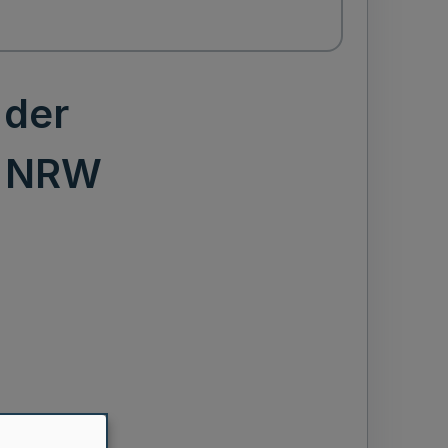
 der
g NRW