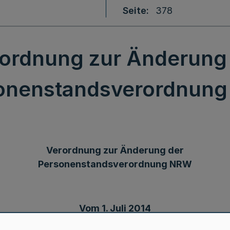
Seite
378
ordnung zur Änderung
onenstandsverordnun
Verordnung zur Änderung der
Personenstandsverordnung NRW
Vom 1. Juli 2014