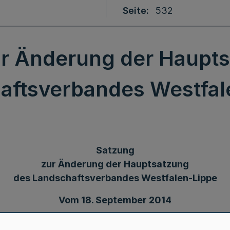
Seite
532
r Änderung der Haupt
aftsverbandes Westfal
Satzung
zur Änderung der Hauptsatzung
des Landschaftsverbandes Westfalen-Lippe
Vom 18. September 2014
tsverbandsordnung für das Land Nordrhein-Westfalen