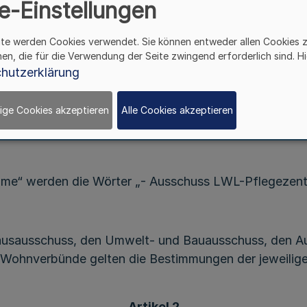
e-Einstellungen
n denen § 7 durch Artikel 5 des Gesetzes vom 16. Nov
lung des Landschaftsverbandes Westfalen-Lippe in ih
ite werden Cookies verwendet. Sie können entweder allen Cookies 
ptsatzung beschlossen:
hen, die für die Verwendung der Seite zwingend erforderlich sind. Hi
hutzerklärung
Artikel 1
ndes Westfalen-Lippe in der Fassung der Bekanntmac
ige Cookies akzeptieren
Alle Cookies akzeptieren
anuar 2010 (
GV. NRW. S. 116
) geändert worden ist, wi
me“ werden die Wörter „- Ausschuss LWL-Pflegezen
hausausschuss, den Umwelt- und Bauausschuss, den 
hnverbünde gelten die Bestimmungen der jeweiligen 
Artikel 2