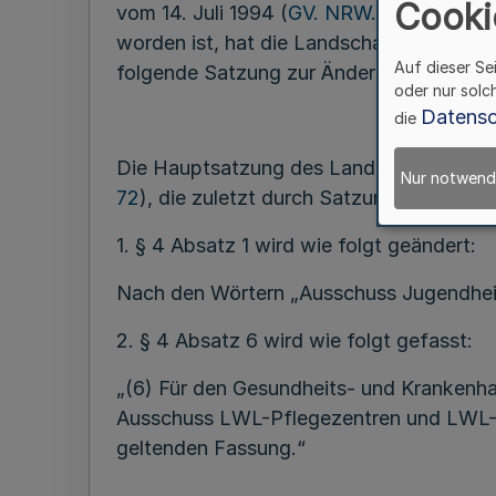
Cooki
vom 14. Juli 1994 (
GV. NRW. S. 657
), vo
worden ist, hat die Landschaftsversamm
Auf dieser Se
folgende Satzung zur Änderung der Hau
oder nur solc
Datensc
die
Die Hauptsatzung des Landschaftsverba
Nur notwend
72
), die zuletzt durch Satzung vom 28. J
1. § 4 Absatz 1 wird wie folgt geändert:
Nach den Wörtern „Ausschuss Jugendhei
2. § 4 Absatz 6 wird wie folgt gefasst:
„(6) Für den Gesundheits- und Kranken
Ausschuss LWL-Pflegezentren und LWL-Wo
geltenden Fassung.“