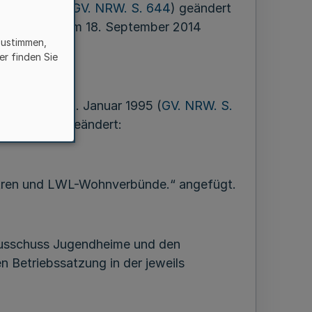
ember 2004 (
GV. NRW. S. 644
) geändert
rer Sitzung am 18. September 2014
zustimmen,
er finden Sie
hung vom 12. Januar 1995 (
GV. NRW. S.
rd wie folgt geändert:
tren und LWL-Wohnverbünde.“ angefügt.
Ausschuss Jugendheime und den
Betriebssatzung in der jeweils