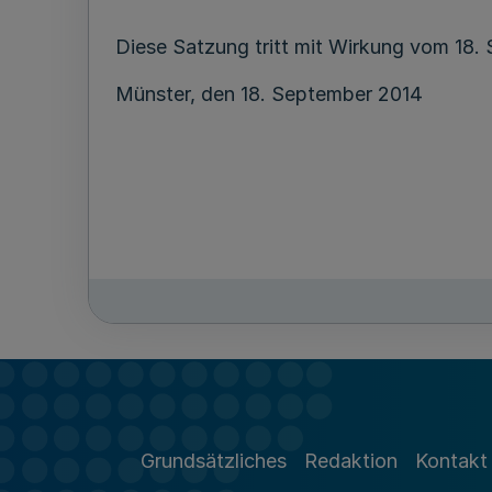
Diese Satzung tritt mit Wirkung vom 18. 
Münster, den 18. September 2014
Die vorstehende Satzung des Landschaf
das Land Nordrhein-Westfalen vom 14. Ju
Grundsätzliches
Redaktion
Kontakt
Nach § 6 Absatz 3 Landschaftsverbandso