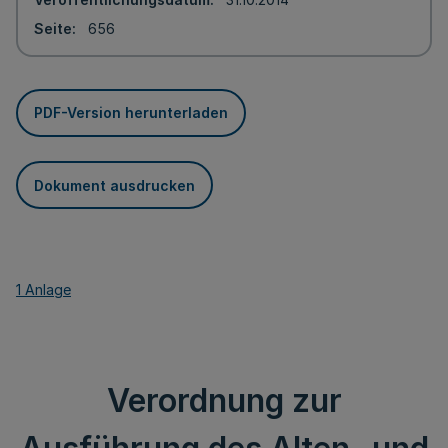
Seite
656
PDF-Version herunterladen
Dokument ausdrucken
1 Anlage
Verordnung zur