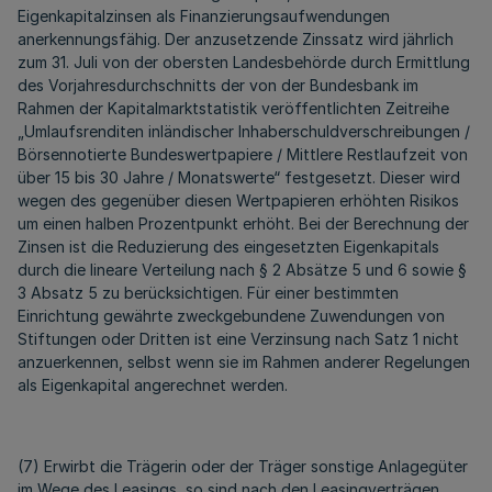
Eigenkapitalzinsen als Finanzierungsaufwendungen
anerkennungsfähig. Der anzusetzende Zinssatz wird jährlich
zum 31. Juli von der obersten Landesbehörde durch Ermittlung
des Vorjahresdurchschnitts der von der Bundesbank im
Rahmen der Kapitalmarktstatistik veröffentlichten Zeitreihe
„Umlaufsrenditen inländischer Inhaberschuldverschreibungen /
Börsennotierte Bundeswertpapiere / Mittlere Restlaufzeit von
über 15 bis 30 Jahre / Monatswerte“ festgesetzt. Dieser wird
wegen des gegenüber diesen Wertpapieren erhöhten Risikos
um einen halben Prozentpunkt erhöht. Bei der Berechnung der
Zinsen ist die Reduzierung des eingesetzten Eigenkapitals
durch die lineare Verteilung nach § 2 Absätze 5 und 6 sowie §
3 Absatz 5 zu berücksichtigen. Für einer bestimmten
Einrichtung gewährte zweckgebundene Zuwendungen von
Stiftungen oder Dritten ist eine Verzinsung nach Satz 1 nicht
anzuerkennen, selbst wenn sie im Rahmen anderer Regelungen
als Eigenkapital angerechnet werden.
(7) Erwirbt die Trägerin oder der Träger sonstige Anlagegüter
im Wege des Leasings, so sind nach den Leasingverträgen