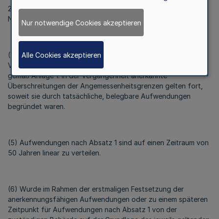
2. für teilstationäre Pflegeeinrichtungen 18 qm
Nettogrundfläche
Nur notwendige Cookies akzeptieren
Alle Cookies akzeptieren
(4) Für Aufwendungen, die vor Inkrafttreten dieser
Verordnung erfolgten, gelten die Angemessenheitsgrenzen
gemäß Anlage 1. In der Vergangenheit anerkannte
Überschreitungen der Angemessenheitsgrenzen gelten fort,
soweit sie durch tatsächliche, belegbare Aufwendungen
begründet waren.
(5) Aufwendungen nach Absatz 1 sind auf einen Zeitraum von
50 Jahren linear zu verteilen.
(6) Wurde im Rahmen der erstmaligen Festsetzung der
anerkennungsfähigen Aufwendungen oder zu einem späteren
Zeitpunkt für Aufwendungen nach Absatz 1 von der