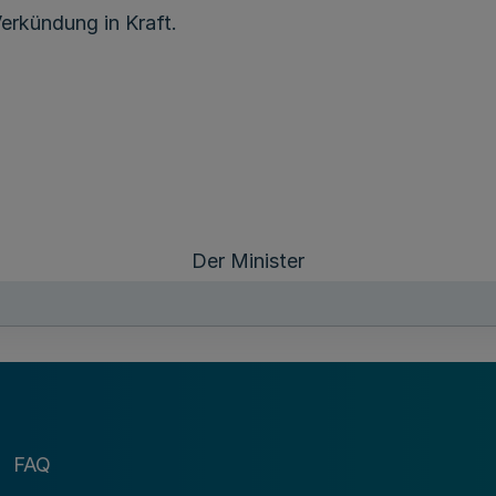
erkündung in Kraft.
Der Minister
für Bauen, Wohnen, Stadtentwicklung und Verkehr
des Landes Nordrhein-Westfalen
Michael G r o s c h e k
FAQ