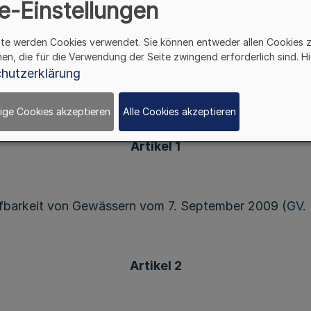
e-Einstellungen
wassergesetzes in der Fassung der Bekanntmachung 
ite werden Cookies verwendet. Sie können entweder allen Cookies 
esetzes vom 8. Dezember 2009 (
GV. NRW. S. 764
), ver
hen, die für die Verwendung der Seite zwingend erforderlich sind. Hi
es Landes Nordrhein-Westfalen im Einvernehmen mit 
hutzerklärung
braucherschutz des Landes Nordrhein-Westfalen:
ige Cookies akzeptieren
Alle Cookies akzeptieren
Artikel 1
ffbarkeit von Gewässern vom 7. September 2009 (
GV.
Artikel 2