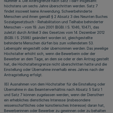
Nummer 4. Die Altersgrenze nach Satz 1 darf insgesamt
höchstens um sechs Jahre überschritten werden. Satz 7
findet insoweit keine Anwendung. Schwerbehinderte
Menschen und ihnen gemäß § 2 Absatz 3 des Neunten Buches
Sozialgesetzbuch - Rehabilitation und Teilhabe behinderter
Menschen – vom 19. Juni 2001 (BGBl. I S. 1046, 1047), das
zuletzt durch Artikel 3 des Gesetzes vom 14. Dezember 2012
(BGBl. I S. 2598) geändert worden ist, gleichgestellte
behinderte Menschen dürfen bis zum vollendetem 53.
Lebensjahr eingestellt oder übernommen werden. Das jeweilige
Höchstalter erhöht sich, wenn die Bewerberin oder der
Bewerber an dem Tage, an dem sie oder er den Antrag gestellt
hat, die Höchstaltersgrenze nicht überschritten hatte und die
Einstellung oder Übernahme innerhalb eines Jahres nach der
Antragstellung erfolgt.
(6) Ausnahmen von dem Höchstalter für die Einstellung oder
Übernahme in das Beamtenverhältnis nach Absatz 5 Satz 1
und Satz 7 können zugelassen werden, wenn der Dienstherr
ein erhebliches dienstliches Interesse (insbesondere
wissenschaftliches oder künstlerisches Interesse) daran hat,
Bewerberinnen oder Bewerber zu gewinnen oder zu behalten