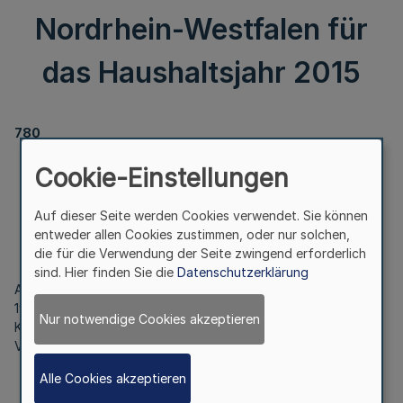
Nordrhein-Westfalen für
das Haushaltsjahr 2015
780
Verordnung
Cookie-Einstellungen
über die Festsetzung der Umlage der
Landwirtschaftskammer Nordrhein-Westfalen
Auf dieser Seite werden Cookies verwendet. Sie können
für das Haushaltsjahr 2015
entweder allen Cookies zustimmen, oder nur solchen,
die für die Verwendung der Seite zwingend erforderlich
Vom 19. Februar 2015
sind. Hier finden Sie die
Datenschutzerklärung
Auf Grund des § 2 Absatz 1 des Umlagegesetzes vom 17. Juli
1951 (
GV. NRW. S. 87
) verordnet das Ministerium für
Nur notwendige Cookies akzeptieren
Klimaschutz, Umwelt, Landwirtschaft, Natur- und
Verbraucherschutz des Landes Nordrhein-Westfalen:
Alle Cookies akzeptieren
§ 1