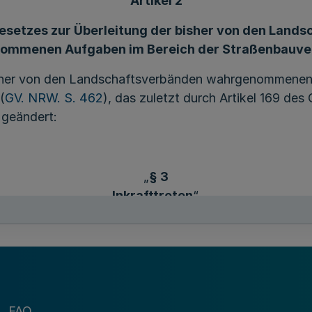
Artikel 2
setzes zur Überleitung der bisher von den Land
ommenen Aufgaben im Bereich der Straßenbauve
isher von den Landschaftsverbänden wahrgenommenen
(
GV. NRW. S. 462
), das zuletzt durch Artikel 169 de
 geändert:
„
§ 3
Inkrafttreten
“.
Artikel 3
Inkrafttreten
FAQ