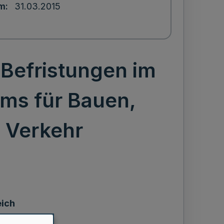
um
31.03.2015
 Befristungen im
ums für Bauen,
 Verkehr
eich
ung