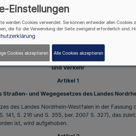
und Verkehr
e-Einstellungen
Vom 25. März 2015
ite werden Cookies verwendet. Sie können entweder allen Cookies 
hen, die für die Verwendung der Seite zwingend erforderlich sind. Hi
chlossen, das hiermit verkündet wird:
hutzerklärung
Gesetz zur Änderung
 gesetzlichen Befristungen im Zuständigkeitsber
ige Cookies akzeptieren
Alle Cookies akzeptieren
s Ministeriums für Bauen, Wohnen, Stadtentwickl
und Verkehr
Artikel 1
 Straßen- und Wegegesetzes des Landes Nordrh
tzes des Landes Nordrhein-Westfalen in der Fassun
S. 141, S. 216 und S. 355, ber. 2007 S. 327), das zule
rden ist, wird aufgehoben.