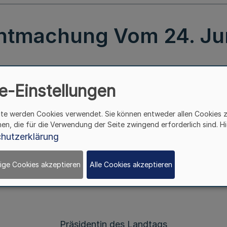
ntmachung Vom 24. Jun
Bekanntmachung
e-Einstellungen
Vom 24. Juni 2015
äß § 4 Absatz 5 Satz 1 des Gesetzes über das Verfahr
ite werden Cookies verwendet. Sie können entweder allen Cookies 
Sitzung am 24. Juni 2015 mehrheitlich folgenden Bes
hen, die für die Verwendung der Seite zwingend erforderlich sind. Hi
hutzerklärung
 Gymnasien: Mehr Zeit für gute Bildung“ (Kurzbezeichn
der Kurzbezeichnung „G9-jetzt!“ wird nicht gefolgt.
ige Cookies akzeptieren
Alle Cookies akzeptieren
sinitiative damit abschließend behandelt.“
Präsidentin des Landtags