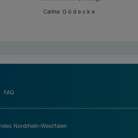
Carina G ö d e c k e
FAQ
andes Nordrhein-Westfalen