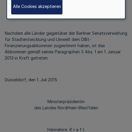
Alle Cookies akzeptieren
Vom 1. Juli 2015
Nachdem alle Länder gegenüber der Berliner Senatsverwaltung
für Stadtentwicklung und Umwelt dem DIBt-
Finanzierungsabkommen zugestimmt haben, ist das
Abkommen gemäß seines Paragraphen 5 Abs. 1 am 1. Januar
2013 in Kraft getreten.
Düsseldorf, den 1. Juli 2015
Ministerpräsidentin
des Landes Nordrhein-Westfalen
Hannelore K r a f t