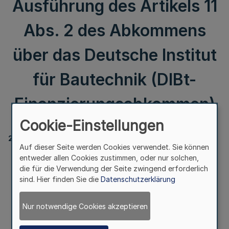
Ausführung des Artikels 11
Abs. 2 des Abkommens
über das Deutsche Institut
für Bautechnik (DIBt-
Finanzierungsabkommen)
Cookie-Einstellungen
232
Auf dieser Seite werden Cookies verwendet. Sie können
Bekanntmachung
entweder allen Cookies zustimmen, oder nur solchen,
des Inkrafttretens
die für die Verwendung der Seite zwingend erforderlich
der Vereinbarung zur Ausführung des Artikels 11 Abs. 2
sind. Hier finden Sie die
Datenschutzerklärung
des Abkommens über das Deutsche Institut
für Bautechnik
Nur notwendige Cookies akzeptieren
(DIBt-Finanzierungsabkommen)