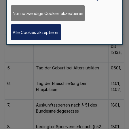
2.
Vornamen
0301,
0302,
Nur notwendige Cookies akzeptieren
3.
Doktorgrad
0401,
Alle Cookies akzeptieren
4.
derzeitige Anschrift
1201
bis
1213a,
5.
Tag der Geburt bei Altersjubiläen
0601,
6.
Tag der Eheschließung bei
1401,
Ehejubiläen
1402,
7.
Auskunftssperren nach § 51 des
1801,
Bundesmeldegesetzes
8.
bedingter Sperrvermerk nach § 52
1801