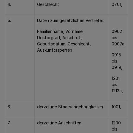
4.
Geschlecht
0701,
5.
Daten zum gesetzlichen Vertreter:
Familienname, Vorname,
0902
Doktorgrad, Anschrift,
bis
Geburtsdatum, Geschlecht,
0907a,
Auskunftssperren
0915
bis
0919,
1201
bis
1213a,
6.
derzeitige Staatsangehörigkeiten
1001,
7.
derzeitige Anschriften
1200
bis