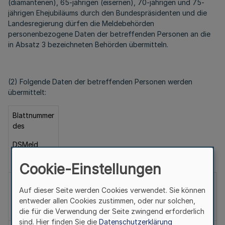
(diamantenen), 65-jährigen (eisernen), 70-jährigen und 75-
jährigen Ehejubiläums durch den Bundespräsidenten und die
Landesregierung dürfen die Meldebehörden
personenbezogene Daten der betreffenden Personen an die
in Absatz 3 bezeichneten Behörden übermitteln.
(2) Folgende Daten der betreffenden Personen werden
übermittelt:
Blattnummer
des
DSMeld
(Datenblatt)
Cookie-Einstellungen
1.
Familienname
0101
Auf dieser Seite werden Cookies verwendet. Sie können
bis
entweder allen Cookies zustimmen, oder nur solchen,
0102,
die für die Verwendung der Seite zwingend erforderlich
sind. Hier finden Sie die
Datenschutzerklärung