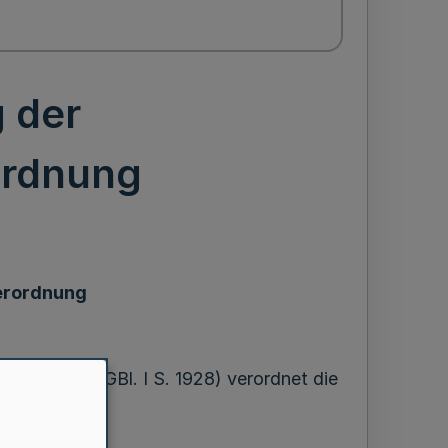
 der
ordnung
erordnung
er 2014 (BGBl. I S. 1928) verordnet die