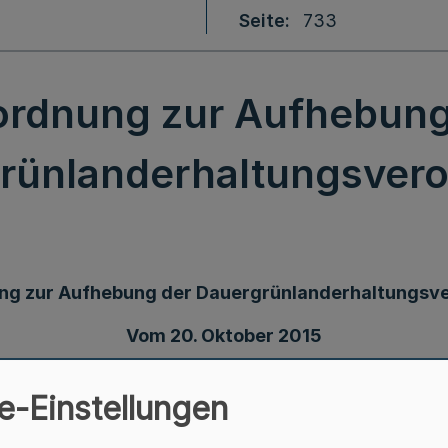
Seite
733
ordnung zur Aufhebung
rünlanderhaltungsver
ng zur Aufhebung der Dauergrünlanderhaltungsv
Vom 20. Oktober 2015
grarzahlungen-Verpflichtungengesetzes vom 2. Dezemb
e-Einstellungen