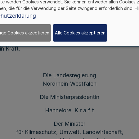
Artikel 1
ite werden Cookies verwendet. Sie können entweder allen Cookies 
hen, die für die Verwendung der Seite zwingend erforderlich sind. Hi
vom 12. Januar 2011 (
GV. NRW. S. 160
), die durch Art
hutzerklärung
 ist, wird aufgehoben.
ige Cookies akzeptieren
Alle Cookies akzeptieren
Artikel 2
n Kraft.
Die Landesregierung
Nordrhein-Westfalen
Die Ministerpräsidentin
Hannelore K r a f t
Der Minister
für Klimaschutz, Umwelt, Landwirtschaft,