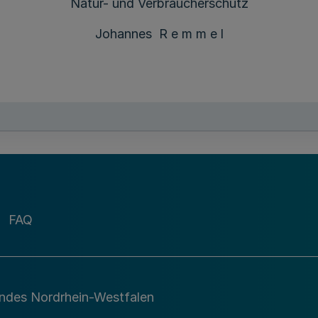
Natur- und Verbraucherschutz
Johannes R e m m e l
FAQ
andes Nordrhein-Westfalen