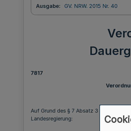
Ausgabe
GV. NRW. 2015 Nr. 40
Ver
Dauerg
7817
Verordnu
Auf Grund des § 7 Absatz 3 Satz 1 des A
Cooki
Landesregierung: