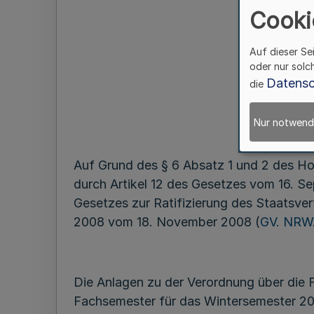
Cooki
Auf dieser Se
der 
oder nur solc
Datensc
die
und d
Nur notwend
Auf Grund des § 6 Absatz 1 und 2 des 
durch Artikel 12 des Gesetzes vom 16. S
Gesetzes zur Ratifizierung des Staatsve
2008 vom 18. November 2008 (
GV. NRW.
Die Anlagen zu der Verordnung über die 
Fachsemester für das Wintersemester 20