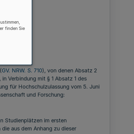
zustimmen,
ahlen
er finden Sie
mester
(
GV. NRW. S. 710
), von denen Absatz 2
, in Verbindung mit § 1 Absatz 1 des
tung für Hochschulzulassung vom 5. Juni
issenschaft und Forschung:
n Studienplätzen im ersten
n die aus dem Anhang zu dieser