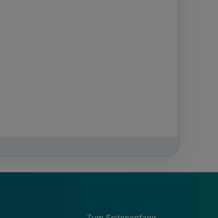
GV. NRW. 2015 S. 772
Zum Seitenanfang