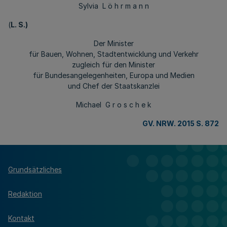
Sylvia L ö h r m a n n
(
L. S.)
Der Minister
für Bauen, Wohnen, Stadtentwicklung und Verkehr
zugleich für den Minister
für Bundesangelegenheiten, Europa und Medien
und Chef der Staatskanzlei
Michael G r o s c h e k
GV. NRW. 2015 S. 872
Grundsätzliches
Redaktion
Kontakt