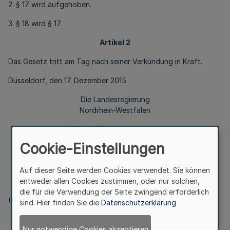
2. § 17 wird aufgehoben.
3. § 18 wird § 17.
Artikel 2
Das Gesetz tritt am Tag nach seiner Verkündung in Kraft.
Düsseldorf, den 17. Dezember 2015
Die Landesregierung
Nordrhein-Westfalen
Für die Ministerpräsidentin
Die Ministerin
Cookie-Einstellungen
für Schule und Weiterbildung
zugleich in eigener Ressortzuständigkeit
Auf dieser Seite werden Cookies verwendet. Sie können
Sylvia L ö h r m a n n
entweder allen Cookies zustimmen, oder nur solchen,
die für die Verwendung der Seite zwingend erforderlich
(
L. S.)
sind. Hier finden Sie die
Datenschutzerklärung
Der Finanzminister
Nur notwendige Cookies akzeptieren