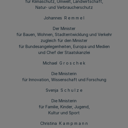
für Klimaschutz, Umwelt, Landwirtschaft,
Natur- und Verbraucherschutz
Johannes R e m m e l
Der Minister
für Bauen, Wohnen, Stadtentwicklung und Verkehr
zugleich für den Minister
für Bundesangelegenheiten, Europa und Medien
und Chef der Staatskanzlei
Michael G r o s c h e k
Die Ministerin
für Innovation, Wissenschaft und Forschung
Svenja S c h u l z e
Die Ministerin
für Familie, Kinder, Jugend,
Kultur und Sport
Christina K a m p m a n n