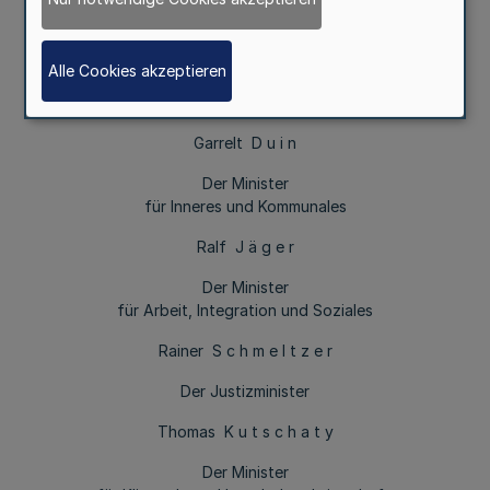
Dr. Norbert W a l t e r-B o r j a n s
Der Minister
Alle Cookies akzeptieren
für Wirtschaft, Energie, Industrie,
Mittelstand und Handwerk
Garrelt D u i n
Der Minister
für Inneres und Kommunales
Ralf J ä g e r
Der Minister
für Arbeit, Integration und Soziales
Rainer S c h m e l t z e r
Der Justizminister
Thomas K u t s c h a t y
Der Minister