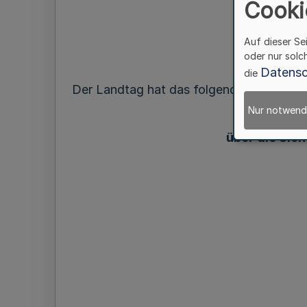
Cooki
Auf dieser Se
oder nur solc
Datensc
die
Der Landtag hat das folgende Gesetz bes
Nur notwend
über die Sic