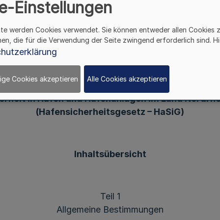
e-Einstellungen
Vom 17. Dezember 2015
ite werden Cookies verwendet. Sie können entweder allen Cookies 
hen, die für die Verwendung der Seite zwingend erforderlich sind. Hi
hutzerklärung
chlossen, das hiermit verkündet wird:
ige Cookies akzeptieren
Alle Cookies akzeptieren
Gesetz
herheit in Häfen und Hafenanlagen im Land Nordrh
(Hafensicherheitsgesetz – HaSiG)
Inhaltsübersicht
Teil 1
Allgemeine Bestimmungen