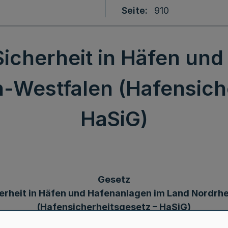
Seite
910
Sicherheit in Häfen un
-Westfalen (Hafensich
HaSiG)
Gesetz
herheit in Häfen und Hafenanlagen im Land Nordrh
(Hafensicherheitsgesetz – HaSiG)