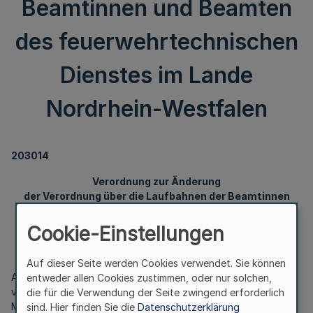
Beamtinnen und Beamten
des feuerwehrtechnischen
Dienstes im Lande
Nordrhein-Westfalen
203014
Verordnung zur Änderung
der Verordnung über die Laufbahnen der Beamtinnen
und Beamten des feuerwehrtechnischen Dienstes
im Lande Nordrhein-Westfalen
Cookie-Einstellungen
Vom 10. März 2016
Auf dieser Seite werden Cookies verwendet. Sie können
Auf Grund des § 117 Absatz 4 des Landesbeamtengesetzes
entweder allen Cookies zustimmen, oder nur solchen,
vom 21. April 2009 (
GV. NRW. S. 224
) verordnet das
die für die Verwendung der Seite zwingend erforderlich
Ministerium für Inneres und Kommunales im Einvernehmen mit
sind. Hier finden Sie die
Datenschutzerklärung