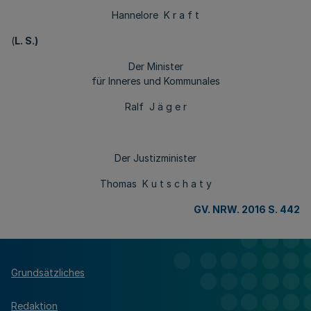
Hannelore K r a f t
(
L. S.)
Der Minister
für Inneres und Kommunales
Ralf J ä g e r
Der Justizminister
Thomas K u t s c h a t y
GV. NRW. 2016 S. 442
Grundsätzliches
Redaktion