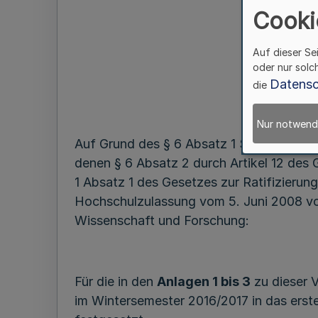
Cooki
Auf dieser Se
oder nur solc
Datensc
die
Nur notwend
Auf Grund des § 6 Absatz 1 Satz 2 und
denen § 6 Absatz 2 durch Artikel 12 des
1 Absatz 1 des Gesetzes zur Ratifizierun
Hochschulzulassung vom 5. Juni 2008 v
Wissenschaft und Forschung:
Für die in den
Anlagen 1 bis 3
zu dieser 
im Wintersemester 2016/2017 in das er