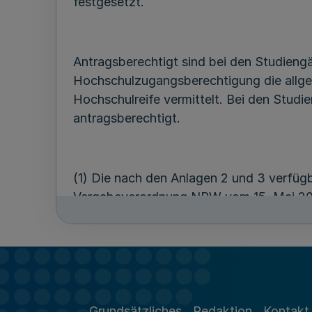
festgesetzt.
Antragsberechtigt sind bei den Studieng
Hochschulzugangsberechtigung die allg
Hochschulreife vermittelt. Bei den Stud
antragsberechtigt.
(1) Die nach den Anlagen 2 und 3 verfüg
Vergabeverordnung NRW vom 15. Mai 20
geändert worden ist, vergeben, soweit in
(2) Sind für die Vergabe nach § 6 Absa
Bewerber vorhanden als Studienplätze, 
NRW vergeben.
Grundsätzliches
Redaktion
Kontakt