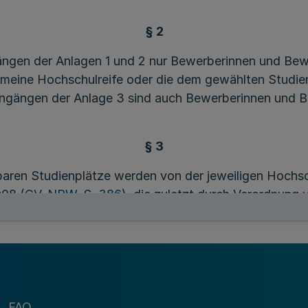
§ 2
ängen der Anlagen 1 und 2 nur Bewerberinnen und Bew
emeine Hochschulreife oder die dem gewählten Stud
iengängen der Anlage 3 sind auch Bewerberinnen und 
§ 3
baren Studienplätze werden von der jeweiligen Hochs
08 (
GV. NRW. S. 386
), die zuletzt durch Verordnung
 dieser Verordnung nichts anderes bestimmt ist.
tz 2 Nummer 2 der Vergabeverordnung NRW weniger z
werden die frei bleibenden Studienplätze nach § 6 A
FAQ