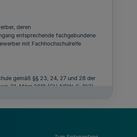
erber, deren
iengang entsprechende fachgebundene
Bewerber mit Fachhochschulreife
chule gemäß §§ 23, 24, 27 und 28 der
 vom 31. März 2016 (
GV. NRW. S. 193
)
u berücksichtigende Bewerberinnen und
bsatz 2 Nummer 3 der Vergabeverordnung
Zum Seitenanfang