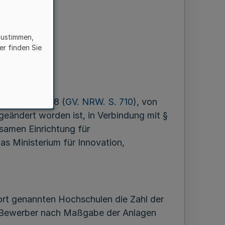
zustimmen,
er finden Sie
November 2008 (
GV. NRW. S. 710
), von
 geändert worden ist, in Verbindung mit §
nsamen Einrichtung für
das Ministerium für Innovation,
rt genannten Hochschulen die Zahl der
 Bewerber nach Maßgabe der Anlagen