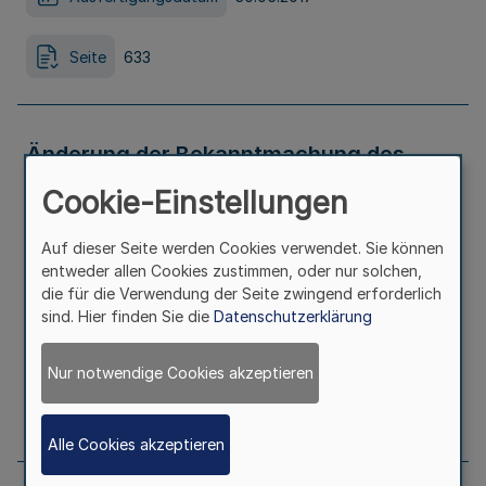
Seite
633
Änderung der Bekanntmachung des
Cookie-Einstellungen
Heimarbeitsausschusses für die
Herstellung von Artikeln aus Holz oder
Auf dieser Seite werden Cookies verwendet. Sie können
entweder allen Cookies zustimmen, oder nur solchen,
Schnitzstoff
die für die Verwendung der Seite zwingend erforderlich
sind. Hier finden Sie die
Datenschutzerklärung
Ausfertigungsdatum
30.05.2017
Nur notwendige Cookies akzeptieren
Seite
633
Alle Cookies akzeptieren