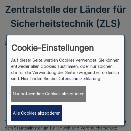
Zentralstelle der Länder für
Sicherheitstechnik (ZLS)
281
Cookie-Einstellungen
Bekanntmachung
Auf dieser Seite werden Cookies verwendet. Sie können
des Inkrafttretens
entweder allen Cookies zustimmen, oder nur solchen,
des Abkommens zur Änderung des Abkommens über die
die für die Verwendung der Seite zwingend erforderlich
Zentralstelle der
sind. Hier finden Sie die
Datenschutzerklärung
Länder für Sicherheitstechnik (ZLS)
Nur notwendige Cookies akzeptieren
Vom 10. Januar 2017
Alle Cookies akzeptieren
Nachdem im Laufe des Juni 2016 alle Ratifikationsurkunden bei
dem Staatsministerium für Umwelt und Verbraucherschutz