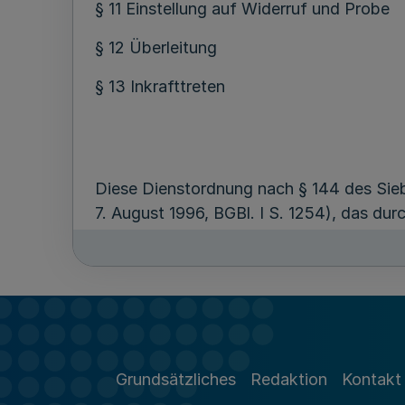
§ 11 Einstellung auf Widerruf und Probe
§ 12 Überleitung
§ 13 Inkrafttreten
Diese Dienstordnung nach § 144 des Sieb
7. August 1996, BGBl. I S. 1254), das dur
alle Dienstordnungs-Angestellten (DO-An
Voraussetzungen erfüllen und in eine im 
des § 11.
Grundsätzliches
Redaktion
Kontakt
(1) Nach dieser Dienstordnung darf nur a