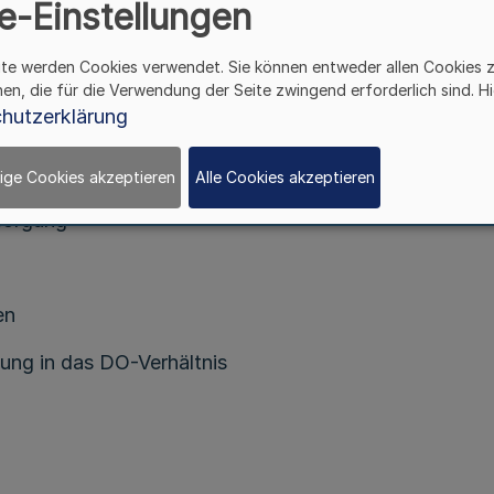
e-Einstellungen
ite werden Cookies verwendet. Sie können entweder allen Cookies 
llung
hen, die für die Verwendung der Seite zwingend erforderlich sind. Hi
hutzerklärung
rundgehaltes
ige Cookies akzeptieren
Alle Cookies akzeptieren
sorgung
en
ung in das DO-Verhältnis