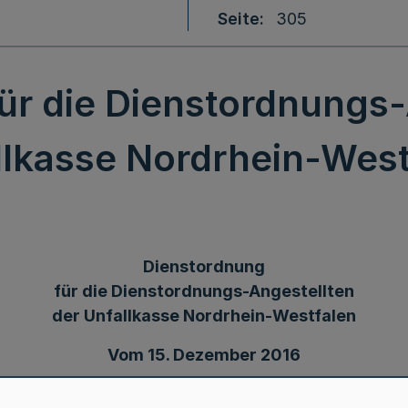
Seite
305
ür die Dienstordnungs-
llkasse Nordrhein-West
Dienstordnung
für die Dienstordnungs-Angestellten
der Unfallkasse Nordrhein-Westfalen
Vom 15. Dezember 2016
Inhaltsübersicht