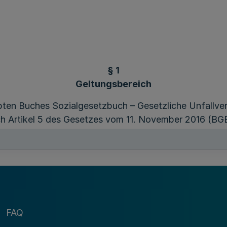
§ 1
Geltungsbereich
ten Buches Sozialgesetzbuch – Gesetzliche Unfallver
ch Artikel 5 des Gesetzes vom 11. November 2016 (BGBl.
gestellte) der Unfallkasse Nordrhein-Westfalen, welc
Stellenplan vorgesehene Stelle (§ 2 Absatz 5) eingewi
§ 2
Voraussetzungen und Form der Anstellung
FAQ
ngestellt werden, wer