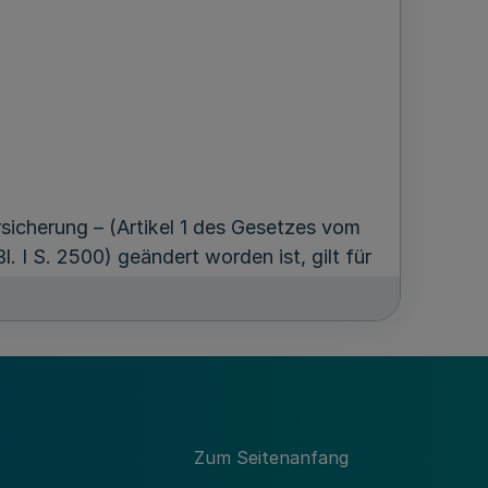
sicherung – (Artikel 1 des Gesetzes vom
 I S. 2500) geändert worden ist, gilt für
he die im § 2 Absatz 1 bezeichneten
esen sind, sowie für den Personenkreis
Zum Seitenanfang