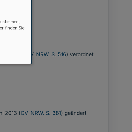
zustimmen,
er finden Sie
ber 2006 (
GV. NRW. S. 516
) verordnet
ni 2013 (
GV. NRW. S. 381
) geändert