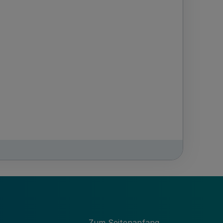
 der sensiblen Teile des
r Kommission vom 5. November 2015 zur
Zum Seitenanfang