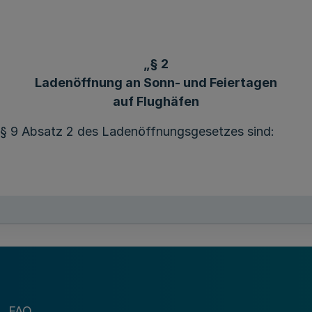
„§ 2
Ladenöffnung an Sonn- und Feiertagen
auf Flughäfen
s § 9 Absatz 2 des Ladenöffnungsgesetzes sind:
ufsstellen der Flughäfen nach Absatz 1 darf außerhalb
.3.2 der Durchführungsverordnung (EU) 2015/1998 de
FAQ