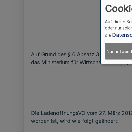
Cooki
Auf dieser Se
oder nur solc
Datensc
die
Nur notwend
Auf Grund des § 6 Absatz 3 und des § 
das Ministerium für Wirtschaft, Energie,
Die LadenöffnungsVO vom 27. März 2012
worden ist, wird wie folgt geändert: