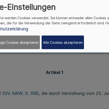
(LadenöffnungsVO)
e-Einstellungen
ite werden Cookies verwendet. Sie können entweder allen Cookies 
hen, die für die Verwendung der Seite zwingend erforderlich sind. Hi
Vom 7. März 2017
hutzerklärung
ige Cookies akzeptieren
Alle Cookies akzeptieren
9 Absatz 3 des Ladenöffnungsgesetzes vom 16. Novem
 Industrie, Mittelstand und Handwerk:
Artikel 1
 (
GV. NRW. S. 158
), die durch Verordnung vom 25. Ju