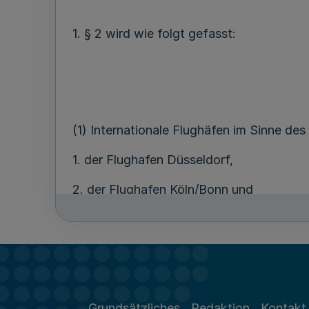
1. § 2 wird wie folgt gefasst:
(1) Internationale Flughäfen im Sinne de
1. der Flughafen Düsseldorf,
2. der Flughafen Köln/Bonn und
3. der Flughafen Münster/Osnabrück.
(2) Die zulässige Gesamtfläche der Verka
Sicherheitsbereiches gemäß Nummer 1.1
Grundsätzliches
Redaktion
Kontakt