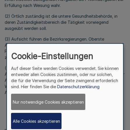
Erfüllung nach Weisung wahr.
(2) Örtlich zuständig ist die untere Gesundheitsbehörde, in
deren Zuständigkeitsbereich die Tätigkeit vorwiegend
ausgeübt werden soll.
(3) Aufsicht führen die Bezirksregierungen. Oberste
Aufsichtsbehörde für die Aufgaben nach § 10 des
Prostituiertenschutzgesetzes ist das für Gesundheit
Cookie-Einstellungen
zuständige Ministerium.
(4) Das Weisungsrecht erstreckt sich auf die gesetzmäßige
Auf dieser Seite werden Cookies verwendet. Sie können
Ausführung der Aufgaben. Zur zweckmäßigen Ausführung der
entweder allen Cookies zustimmen, oder nur solchen,
Aufgaben können die Aufsichtsbehörden allgemeine
die für die Verwendung der Seite zwingend erforderlich
Weisungen erteilen, um die gleichmäßige Erfüllung der
sind. Hier finden Sie die
Datenschutzerklärung
Aufgaben zu sichern.
Nur notwendige Cookies akzeptieren
§ 3
Gebühren und Auslagen
Alle Cookies akzeptieren