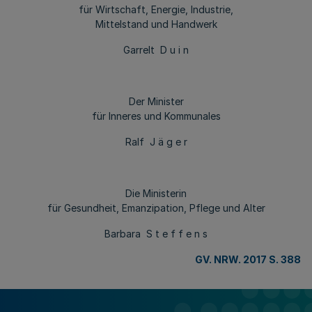
für Wirtschaft, Energie, Industrie,
Mittelstand und Handwerk
Garrelt D u i n
Der Minister
für Inneres und Kommunales
Ralf J ä g e r
Die Ministerin
für Gesundheit, Emanzipation, Pflege und Alter
Barbara S t e f f e n s
GV. NRW. 2017 S. 388