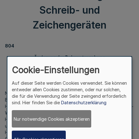
Schreib- und
Zeichengeräten
804
Änderung der Bekanntmachung
des Heimarbeitsausschusses für die Herstellung
Cookie-Einstellungen
von Schreib- und Zeichengeräten
Vom 30. Mai 2017
Auf dieser Seite werden Cookies verwendet. Sie können
entweder allen Cookies zustimmen, oder nur solchen,
Nach Vereinbarung der Obersten Arbeitsbehörden der Länder
die für die Verwendung der Seite zwingend erforderlich
Baden-Württemberg, Bayern, Berlin, Brandenburg, Hamburg,
sind. Hier finden Sie die
Datenschutzerklärung
Hessen, Mecklenburg-Vorpommern, Niedersachsen, Nordrhein-
Westfalen, Rheinland-Pfalz, Sachsen-Anhalt, Schleswig-
Nur notwendige Cookies akzeptieren
Holstein und Thüringen und dem Bundesministerium für Arbeit
und Soziales wird der nach § 4 Absatz 1 des
Heimarbeitsgesetzes in der im Bundesgesetzblatt Teil III,
Gliederungsnummer 804-1, veröffentlichten bereinigten