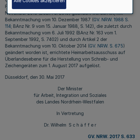
Alle Cookies akzeptieren
Fassung, das zuletzt durch Artikel 26 des Gesetzes vom 20.
November 2015 (BGBl. I S. 2010) geändert worden ist, mit
Bekanntmachung vom 10. Dezember 1987 (
GV. NRW. 1988 S.
114
; BAnz Nr. 9 vom 15. Januar 1988, S. 142), die zuletzt durch
Bekanntmachung vom 6. Juli 1992 (BAnz Nr. 163 vom 1.
September 1992, S. 7402) und durch Artikel 2 der
Bekanntmachung vom 10. Oktober 2014 (
GV. NRW. S. 675
)
geändert worden ist, errichtete Heimarbeitsausschuss auf
Überlandesebene für die Herstellung von Schreib- und
Zeichengeräten zum 1. August 2017 aufgelöst.
Düsseldorf, den 30. Mai 2017
Der Minister
für Arbeit, Integration und Soziales
des Landes Nordrhein-Westfalen
In Vertretung
Dr. Wilhelm S c h ä f f e r
GV. NRW. 2017 S. 633