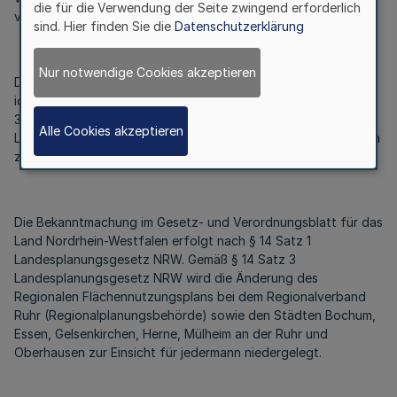
die für die Verwendung der Seite zwingend erforderlich
vorgelegt.
sind. Hier finden Sie die
Datenschutzerklärung
Nur notwendige Cookies akzeptieren
Diese Änderung des Regionalen Flächennutzungsplans habe
ich mit Erlass vom 27. April 2017 – Aktenzeichen: III B 3 -
30.18.01.06 – 21 E – gemäß § 39 Absatz 2
Alle Cookies akzeptieren
Landesplanungsgesetz NRW im Einvernehmen mit den fachlich
zuständigen Landesministerien genehmigt.
Die Bekanntmachung im Gesetz- und Verordnungsblatt für das
Land Nordrhein-Westfalen erfolgt nach § 14 Satz 1
Landesplanungsgesetz NRW. Gemäß § 14 Satz 3
Landesplanungsgesetz NRW wird die Änderung des
Regionalen Flächennutzungsplans bei dem Regionalverband
Ruhr (Regionalplanungsbehörde) sowie den Städten Bochum,
Essen, Gelsenkirchen, Herne, Mülheim an der Ruhr und
Oberhausen zur Einsicht für jedermann niedergelegt.