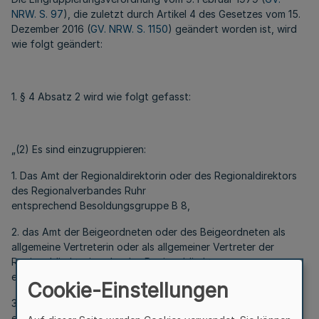
NRW. S. 97
), die zuletzt durch Artikel 4 des Gesetzes vom 15.
Dezember 2016 (
GV. NRW. S. 1150
) geändert worden ist, wird
wie folgt geändert:
1. § 4 Absatz 2 wird wie folgt gefasst:
„(2) Es sind einzugruppieren:
1. Das Amt der Regionaldirektorin oder des Regionaldirektors
des Regionalverbandes Ruhr
entsprechend Besoldungsgruppe B 8,
2. das Amt der Beigeordneten oder des Beigeordneten als
allgemeine Vertreterin oder als allgemeiner Vertreter der
Regionaldirektorin oder des Regionaldirektors
entsprechend Besoldungsgruppe B 6,
Cookie-Einstellungen
3. die Ämter der übrigen Beigeordneten
entsprechend Besoldungsgruppe B 5.“