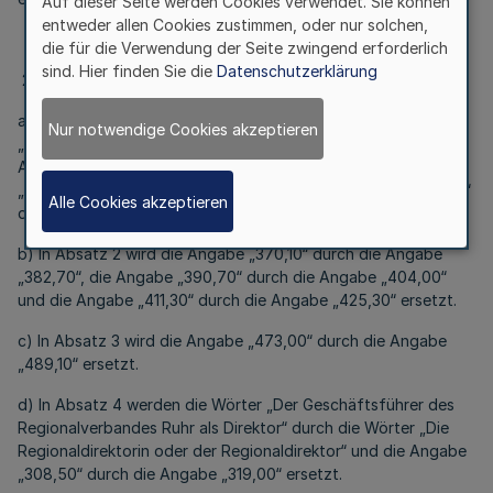
Auf dieser Seite werden Cookies verwendet. Sie können
entweder allen Cookies zustimmen, oder nur solchen,
die für die Verwendung der Seite zwingend erforderlich
sind. Hier finden Sie die
Datenschutzerklärung
2. § 5 wird wie folgt geändert:
a) In Absatz 1 wird die Angabe „215,90“ durch die Angabe
Nur notwendige Cookies akzeptieren
„223,20“, die Angabe „308,50“ durch die Angabe „319,00“, die
Angabe „411,30“ durch die Angabe „425,30“, die Angabe
„473,00“ durch die Angabe „489,10“ und die Angabe „524,40“
Alle Cookies akzeptieren
durch die Angabe „542,20“ ersetzt.
b) In Absatz 2 wird die Angabe „370,10“ durch die Angabe
„382,70“, die Angabe „390,70“ durch die Angabe „404,00“
und die Angabe „411,30“ durch die Angabe „425,30“ ersetzt.
c) In Absatz 3 wird die Angabe „473,00“ durch die Angabe
„489,10“ ersetzt.
d) In Absatz 4 werden die Wörter „Der Geschäftsführer des
Regionalverbandes Ruhr als Direktor“ durch die Wörter „Die
Regionaldirektorin oder der Regionaldirektor“ und die Angabe
„308,50“ durch die Angabe „319,00“ ersetzt.