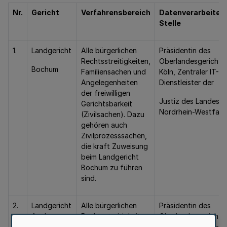
Nr.
Gericht
Verfahrensbereich
Datenverarbeiten
Stelle
1.
Landgericht
Alle bürgerlichen
Präsidentin des
Rechtsstreitigkeiten,
Oberlandesgerichts
Bochum
Familiensachen und
Köln, Zentraler IT-
Angelegenheiten
Dienstleister der
der freiwilligen
Justiz des Landes
Gerichtsbarkeit
Nordrhein-Westfale
(Zivilsachen). Dazu
gehören auch
Zivilprozesssachen,
die kraft Zuweisung
beim Landgericht
Bochum zu führen
sind.
2.
Landgericht
Alle bürgerlichen
Präsidentin des
Aachen
Rechtsstreitigkeiten,
Oberlandesgerichts
Familiensachen und
Köln, Zentraler IT-