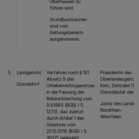
Oberhausen zu
führen sind.
Grundbuchsachen
sind vom
Geltungsbereich
ausgenommen.
5.
Landgericht
Verfahren nach § 101
Präsidentin des
Absatz 9 des
Oberlandesgericht
Düsseldorf
Urheberrechtsgesetzes
Köln, Zentraler IT-
in der Fassung der
Dienstleister der
Bekanntmachung vom
Justiz des Landes
9.9.1965 (BGBl. I S.
Nordrhein-
1273), das zuletzt
Westfalen
durch Artikel 1 des
Gesetzes vom
20.12.2016 (BGBl. I S.
3037) geändert