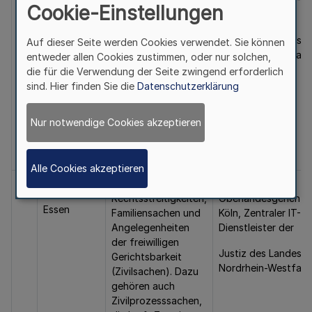
Cookie-Einstellungen
Angelegenheiten
Dienstleister der
der freiwilligen
Justiz des Landes
Auf dieser Seite werden Cookies verwendet. Sie können
Gerichtsbarkeit
Nordrhein-Westfale
entweder allen Cookies zustimmen, oder nur solchen,
(Zivilsachen). Dazu
die für die Verwendung der Seite zwingend erforderlich
gehören auch
sind. Hier finden Sie die
Datenschutzerklärung
Zivilprozesssachen,
die kraft Zuweisung
beim Landgericht
Nur notwendige Cookies akzeptieren
Aachen zu führen
sind.
Alle Cookies akzeptieren
3.
Amtsgericht
Alle bürgerlichen
Präsidentin des
Rechtsstreitigkeiten,
Oberlandesgerichts
Essen
Familiensachen und
Köln, Zentraler IT-
Angelegenheiten
Dienstleister der
der freiwilligen
Justiz des Landes
Gerichtsbarkeit
Nordrhein-Westfale
(Zivilsachen). Dazu
gehören auch
Zivilprozesssachen,