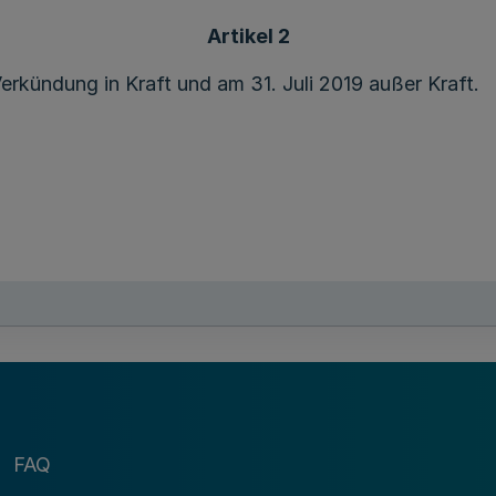
Artikel 2
erkündung in Kraft und am 31. Juli 2019 außer Kraft.
Die Ministerin für Schule und Bildung
des Landes Nordrhein-Westfalen
Yvonne G e b a u e r
FAQ