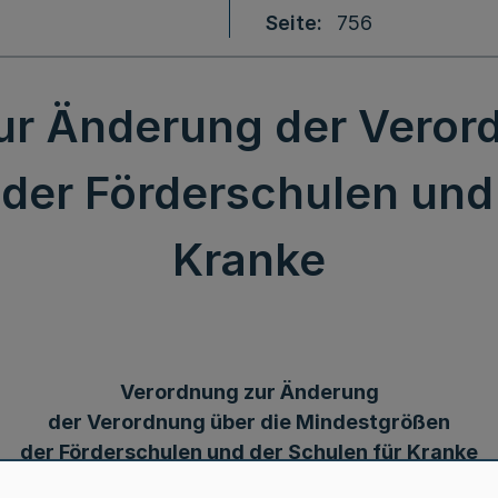
Seite
756
ur Änderung der Verord
der Förderschulen und 
Kranke
Verordnung zur Änderung
der Verordnung über die Mindestgrößen
der Förderschulen und der Schulen für Kranke