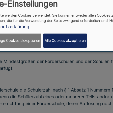
Vom 24. August 2017
e-Einstellungen
ite werden Cookies verwendet. Sie können entweder allen Cookies 
hen, die für die Verwendung der Seite zwingend erforderlich sind. Hi
gesetzes NRW vom 15. Februar 2005 (
GV. NRW. S. 10
hutzerklärung
t worden ist, verordnet das Ministerium für Schule un
ige Cookies akzeptieren
Alle Cookies akzeptieren
Artikel 1
e Mindestgrößen der Förderschulen und der Schulen f
gefügt:
derschule die Schülerzahl nach § 1 Absatz 1 Nummern 1 
wenn die Schülerzahl eines oder mehrerer Teilstandorte
dererrichtung einer Förderschule, deren Auflösung noch