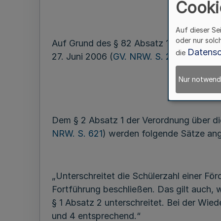
Cooki
Auf dieser Se
oder nur solc
Auf Grund des § 82 Absatz 10 des Schul
Datensc
die
27. Juni 2006 (
GV. NRW. S. 278
) geänder
Nur notwend
Dem § 2 Absatz 1 der Verordnung über di
NRW. S. 621
) werden folgende Sätze an
„Unterschreitet die Schülerzahl einer För
Fortführung beschließen. Das gilt auch, 
§ 1 Absatz 2 unterschreitet. Bei der Wie
und 4 entsprechend.“