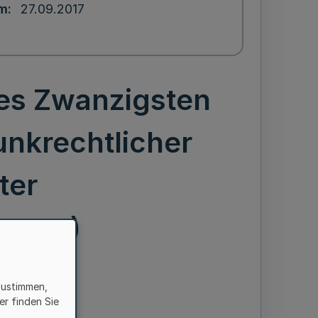
um
27.09.2017
es Zwanzigsten
unkrechtlicher
ter
rtrag)
zustimmen,
er finden Sie