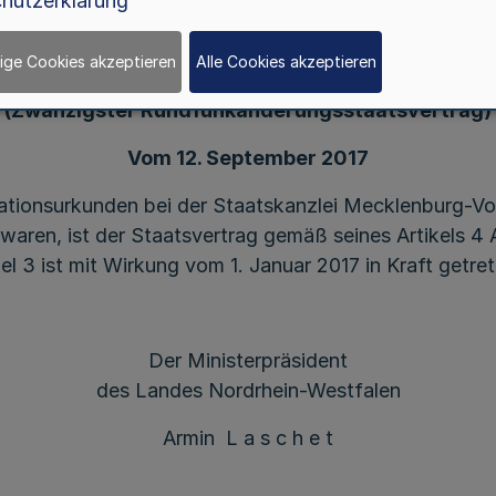
hutzerklärung
des Inkrafttretens
des Zwanzigsten Staatsvertrages
ige Cookies akzeptieren
Alle Cookies akzeptieren
zur Änderung rundfunkrechtlicher Staatsverträg
(Zwanzigster Rundfunkänderungsstaatsvertrag)
Vom 12. September 2017
ationsurkunden bei der Staatskanzlei Mecklenburg-Vo
 waren, ist der Staatsvertrag gemäß seines Artikels 
el 3 ist mit Wirkung vom 1. Januar 2017 in Kraft getret
Der Ministerpräsident
des Landes Nordrhein-Westfalen
Armin L a s c h e t