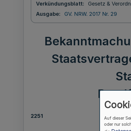
Verkündungsblatt
Gesetz & Verordn
Ausgabe
GV. NRW. 2017 Nr. 29
Bekanntmachun
Staatsvertrag
St
Rundf
Cooki
2251
Auf dieser Se
oder nur solc