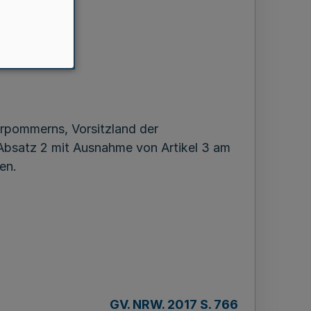
e
rpommerns, Vorsitzland der
4 Absatz 2 mit Ausnahme von Artikel 3 am
en.
GV. NRW. 2017 S. 766