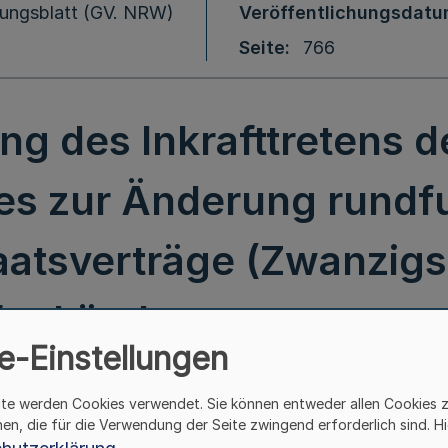
ungsblatt (GV. NRW)
Veröffentlichungsdat
Seite
766
g des Inkrafttretens d
es zur Änderung rundf
aatsverträge (Zwanzigs
unkänderungsstaatsve
e-Einstellungen
ite werden Cookies verwendet. Sie können entweder allen Cookies 
hen, die für die Verwendung der Seite zwingend erforderlich sind. Hi
Bekanntmachung