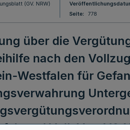
ungsblatt (GV. NRW)
Veröffentlichungsdat
Seite
778
ung über die Vergütung
ihilfe nach den Vollzu
in-Westfalen für Gefan
ngsverwahrung Unterg
ugsvergütungsverordnu
falen - LVollzVergVO