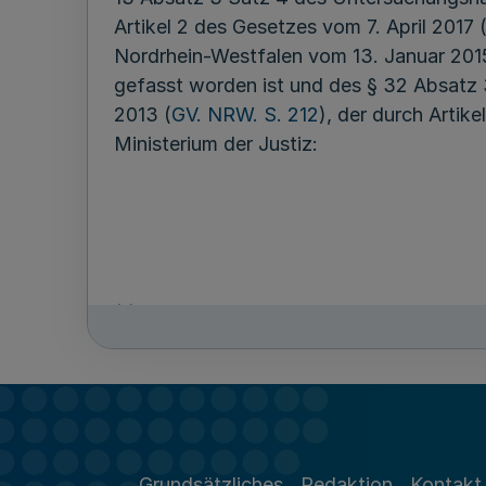
Artikel 2 des Gesetzes vom 7. April 2017 
Nordrhein-Westfalen vom 13. Januar 201
gefasst worden ist und des § 32 Absatz
2013 (
GV. NRW. S. 212
), der durch Artik
Ministerium der Justiz:
(1) Für jede Justizvollzugsanstalt ist die
richtet sich nach der regelmäßigen wöche
Arbeitszeitverordnung vom 4. Juli 2006 (
geändert worden ist. Eine Festsetzung de
öffentlichen Dienst bedarf der Zustimmung
Untergebrachten regelmäßig an jedem Arbe
Grundsätzliches
Redaktion
Kontakt