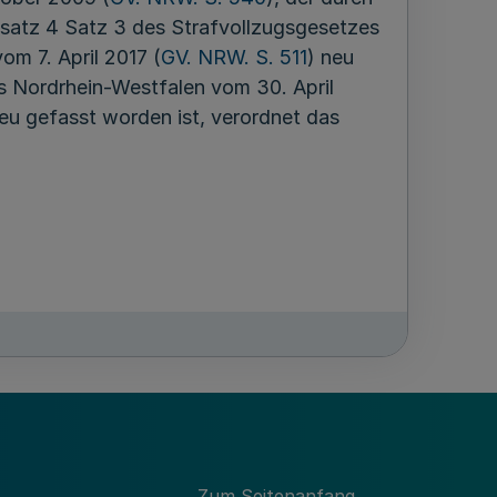
bsatz 4 Satz 3 des Strafvollzugsgesetzes
om 7. April 2017 (
GV. NRW. S. 511
) neu
 Nordrhein-Westfalen vom 30. April
neu gefasst worden ist, verordnet das
eitszeit für eine Vollzeitbeschäftigung
 Absatz 1 Satz 1 der
25. Oktober 2016 (
GV. NRW. S. 861
)
lmäßigen wöchentlichen Arbeitszeit im
Zeit, die Gefangenen und
eruflichen oder schulischen Bildung,
Zum Seitenanfang