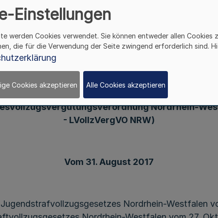
e-Einstellungen
ite werden Cookies verwendet. Sie können entweder allen Cookies 
hen, die für die Verwendung der Seite zwingend erforderlich sind. Hi
Verordnung
hutzerklärung
über die Vergütung und die Ausbildungsbeihilfe
den Vollzugsgesetzen des Landes Nordrhein-Wes
ige Cookies akzeptieren
Alle Cookies akzeptieren
angene und in der Sicherungsverwahrung Unterg
esvollzugsvergütungsverordnung Nordrhein-Wes
- LVollzVergVO NRW)
Vom 31. August 2017
Jugendstrafvollzugsgesetzes Nordrhein-Westfalen vom
ftvollzugsgesetzes Nordrhein-Westfalen vom 27. Ok