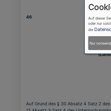
Cooki
46
Auf dieser Se
oder nur solc
Datensc
die
nach 
Nur notwend
für Gef
(Land
Auf Grund des § 30 Absatz 4 Satz 2 des 
13 Absatz 3 Satz 4 des Untersuchungsha