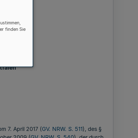
zustimmen,
er finden Sie
tfalen
ebrachte
tfalen
 7. April 2017 (
GV. NRW. S. 511
), des §
tober 2009 (
GV. NRW. S. 540
), der durch