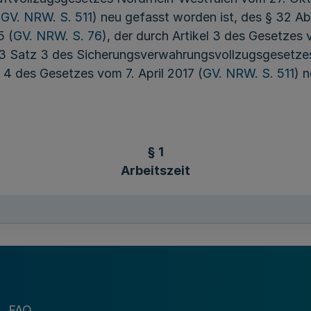
(
GV. NRW. S. 511
) neu gefasst worden ist, des § 32 A
5 (
GV. NRW. S. 76
), der durch Artikel 3 des Gesetzes v
 3 Satz 3 des Sicherungsverwahrungsvollzugsgesetzes
el 4 des Gesetzes vom 7. April 2017 (
GV. NRW. S. 511
) 
§ 1
Arbeitszeit
 Sollarbeitszeit nach Minuten festzusetzen. Die Sollarb
ntlichen Arbeitszeit im öffentlichen Dienst gemäß § 2
GV. NRW. S. 355
), die zuletzt durch Verordnung vom 
r Sollarbeitszeit auf weniger als 95 Prozent der rege
 des Ministeriums der Justiz. Sollarbeitszeit ist die 
itstag für Arbeit, Hilfstätigkeiten, Maßnahmen der b
FAQ