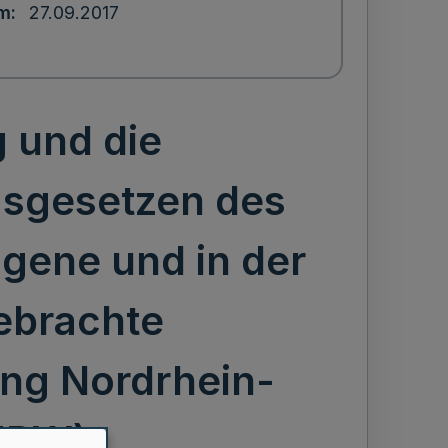
um
27.09.2017
 und die
gsgesetzen des
gene und in der
ebrachte
ng Nordrhein-
 NRW)