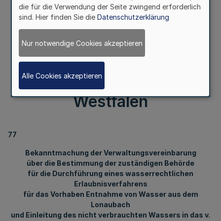
Gebiet des Landkreises
die für die Verwendung der Seite zwingend erforderlich
sind. Hier finden Sie die
Datenschutzerklärung
Holzminden,
Nur notwendige Cookies akzeptieren
Niedersachsen und des
Kreises Lippe, Nordrhein-
Alle Cookies akzeptieren
Westfalen
77
Bekanntmachung der Verwaltungsvereinbarung
über die Bestimmung der zuständigen Behörde
für die Durchführung eines wasserrechtlichen
Erlaubnisverfahrens
für das Vorhaben Entnahme von Wasser aus dem
Lonaubach
und Einleitung des nicht verbrauchten Wassers in das v.