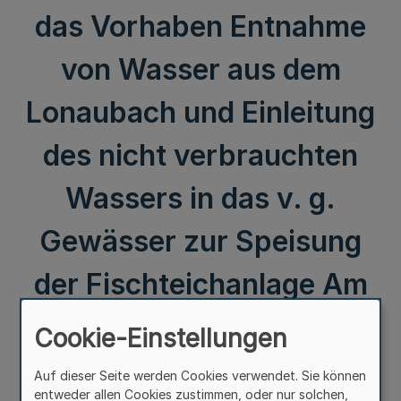
das Vorhaben Entnahme
von Wasser aus dem
Lonaubach und Einleitung
des nicht verbrauchten
Wassers in das v. g.
Gewässer zur Speisung
der Fischteichanlage Am
Lakenbach 2, 32676
Cookie-Einstellungen
Lügde-Hummersen im
Auf dieser Seite werden Cookies verwendet. Sie können
entweder allen Cookies zustimmen, oder nur solchen,