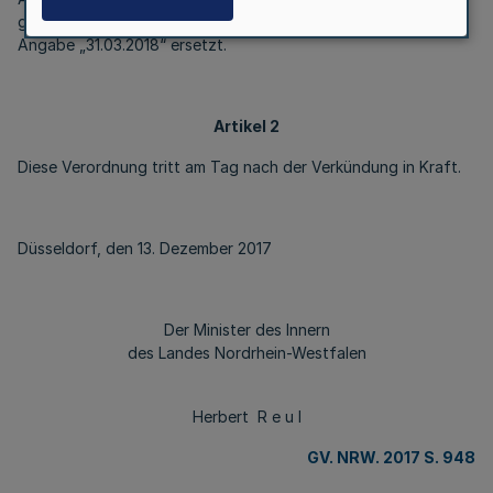
geändert worden ist, wird die Angabe „31.12.2017“ durch die
Angabe „31.03.2018“ ersetzt.
Artikel 2
Diese Verordnung tritt am Tag nach der Verkündung in Kraft.
Düsseldorf, den 13. Dezember 2017
Der Minister des Innern
des Landes Nordrhein-Westfalen
Herbert R e u l
GV. NRW. 2017 S. 948