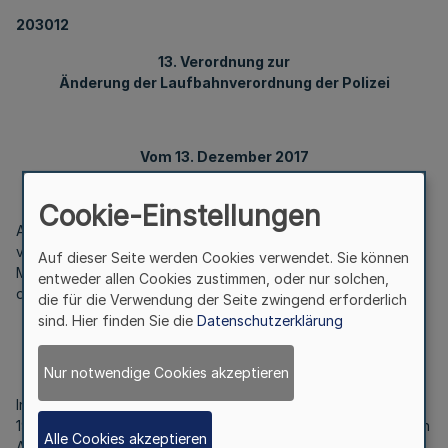
203012
13. Verordnung zur
Änderung der Laufbahnverordnung der Polizei
Vom 13. Dezember 2017
Cookie-Einstellungen
Auf Grund des § 110 Absatz 2 des Landesbeamtengesetzes
vom 14. Juni 2016 (GV. NRW. S. 310, ber. S. 642) verordnet das
Auf dieser Seite werden Cookies verwendet. Sie können
Ministerium des Innern im Einvernehmen mit dem Ministerium
entweder allen Cookies zustimmen, oder nur solchen,
der Finanzen:
die für die Verwendung der Seite zwingend erforderlich
sind. Hier finden Sie die
Datenschutzerklärung
Artikel 1
Nur notwendige Cookies akzeptieren
In § 27 der Laufbahnverordnung der Polizei vom 4. Januar
1995 (GV. NRW. S. 42, ber. S. 216 und S. 922), die zuletzt durch
Alle Cookies akzeptieren
Artikel 13 des Gesetzes vom 7. April 2017 (
GV. NRW. S. 414
)