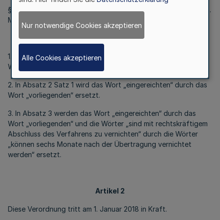
§ 3 der eAkten-Verordnung Verwaltungsgerichtsbarkeit vom 9.
März 2017 (
GV. NRW. S. 343
) wird wie folgt geändert:
Nur notwendige Cookies akzeptieren
1. In Absatz 1 Satz 1 wird das Wort „eingereicht“ durch das
Alle Cookies akzeptieren
Wort „genommen“ ersetzt.
2. In Absatz 2 Satz 1 wird das Wort „eingereichten“ durch das
Wort „vorliegenden“ ersetzt.
3. In Absatz 3 werden das Wort „eingereichten“ durch das
Wort „vorliegenden“ und die Wörter „sind mit rechtskräftigem
Abschluss des Verfahrens zu vernichten“ durch die Wörter
„können sechs Monate nach der Übertragung vernichtet
werden“ ersetzt.
Artikel 2
Diese Verordnung tritt am 1. Januar 2018 in Kraft.