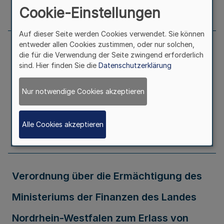
Seite
148
Cookie-Einstellungen
Auf dieser Seite werden Cookies verwendet. Sie können
entweder allen Cookies zustimmen, oder nur solchen,
Siebte Verordnung zur Änderung der
die für die Verwendung der Seite zwingend erforderlich
sind. Hier finden Sie die
Datenschutzerklärung
Ersatzschulfinanzierungsverordnung
Nur notwendige Cookies akzeptieren
Ausfertigungsdatum
27.02.2018
Alle Cookies akzeptieren
Seite
148
Verordnung über die Ermächtigung des
Ministeriums der Finanzen des Landes
Nordrhein-Westfalen zum Erlass von