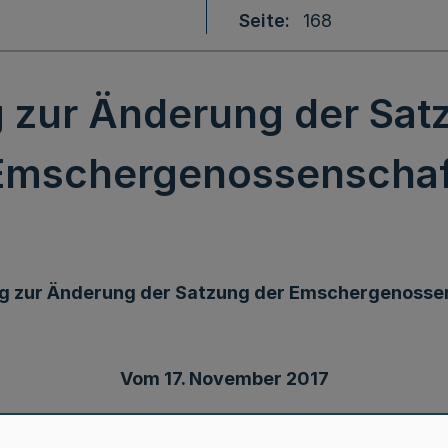
Seite
168
 zur Änderung der Sat
Emschergenossenschaf
g zur Änderung der Satzung der Emschergenosse
Vom 17. November 2017