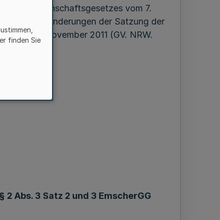
mschergenossenschaftsgesetzes vom 7.
17 folgende Änderungen der Satzung der
zustimmen,
ung vom 18. November 2011 (GV. NRW.
er finden Sie
§ 2 Abs. 3 Satz 2 und 3 EmscherGG