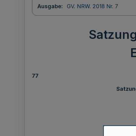
Ausgabe
GV. NRW. 2018 Nr. 7
Satzung
77
Satzun