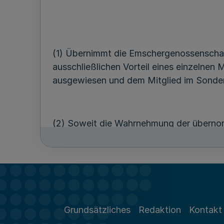
(1) Übernimmt die Emschergenossensch
ausschließlichen Vorteil eines einzelnen 
ausgewiesen und dem Mitglied im Sonderi
(2) Soweit die Wahrnehmung der übernomm
jeweiligen Beitragsgruppe zugewiesen u
Gemeinschaftsveranlagung auferlegt.“
2. § 7 Satz 3 erhält folgende Fassung:
Grundsätzliches
Redaktion
Kontakt
„Werden aufgrund von Rechtsbehelfen ode