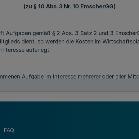
(zu § 10 Abs. 3 Nr. 10 EmscherGG)
aft Aufgaben gemäß § 2 Abs. 3 Satz 2 und 3 Emsch
Mitglieds dient, so werden die Kosten im Wirtschaftspl
nteresse auferlegt.
enen Aufgabe im Interesse mehrerer oder aller Mitgli
nd den Mitgliedern nach dem geltenden Beitragsmaßs
FAQ
r der Entscheidung des Vorstandes Beiträge erstatte