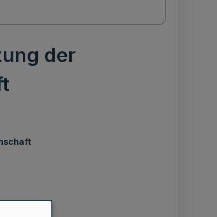
zung der
t
nschaft