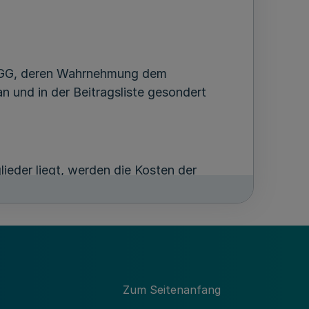
erGG, deren Wahrnehmung dem
an und in der Beitragsliste gesondert
eder liegt, werden die Kosten der
tab im Wege der
Zum Seitenanfang
t oder nacherhoben, gelten die um die