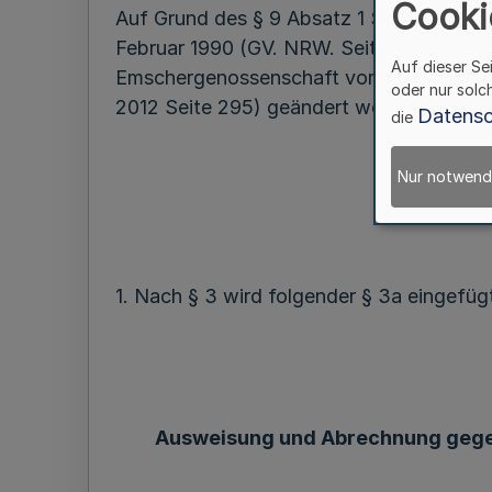
Cooki
Auf Grund des § 9 Absatz 1 Satz 2 in Ve
Februar 1990 (GV. NRW. Seite 144) hat 
Auf dieser Se
Emschergenossenschaft vom 22. Januar 1
oder nur solc
2012 Seite 295) geändert worden ist, be
Datensc
die
Nur notwend
1. Nach § 3 wird folgender § 3a eingefüg
Ausweisung und Abrechnung gegenü