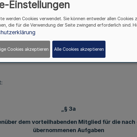
e-Einstellungen
rbindung mit den §§ 10 und 13 Absatz 1 Satz 1 des E
die Genossenschaftsversammlung am 17. November 20
ite werden Cookies verwendet. Sie können entweder allen Cookies 
991 (GV. NRW. Seite 26), die zuletzt durch die Satz
hen, die für die Verwendung der Seite zwingend erforderlich sind. Hi
schlossen:
hutzerklärung
ige Cookies akzeptieren
Alle Cookies akzeptieren
1
t:
„§ 3a
ber dem vorteilhabenden Mitglied für die nach 
übernommenen Aufgaben