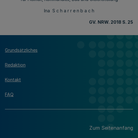
Ina S c h a r r e n b a c h
GV.
NRW. 2018 S. 25
Grundsätzliches
Redaktion
Kontakt
FAQ
Zum Seitenanfang