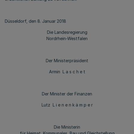
Düsseldorf, den 8. Januar 2018
Die Landesregierung
Nordrhein-Westfalen
Der Ministerpräsident
Armin L a s c h e t
Der Minister der Finanzen
Lutz L i e n e n k ä m p e r
Die Ministerin
für Heimat, Kommunales, Bau und Gleichstellung