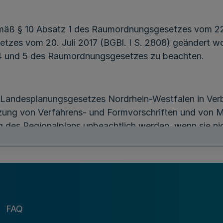
mäß § 10 Absatz 1 des Raumordnungsgesetzes vom 22
setzes vom 20. Juli 2017 (BGBl. I S. 2808) geändert 
 4 und 5 des Raumordnungsgesetzes zu beachten.
es Landesplanungsgesetzes Nordrhein-Westfalen in Ver
ung von Verfahrens- und Formvorschriften und von 
 des Regionalplans unbeachtlich werden, wenn sie nich
nüber dem Regionalverband Ruhr (Regionalplanungsbe
eltend gemacht worden ist.
s für den Regierungsbezirk Münster kann Klage vor d
FAQ
 Klage ist innerhalb eines Jahres nach Bekanntmachu