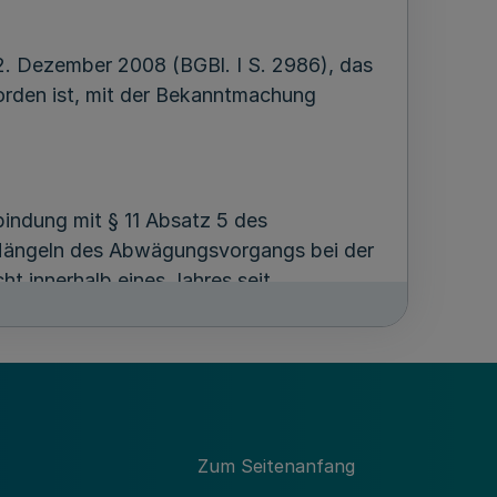
. Dezember 2008 (BGBl. I S. 2986), das
worden ist, mit der Bekanntmachung
bindung mit § 11 Absatz 5 des
Mängeln des Abwägungsvorgangs bei der
t innerhalb eines Jahres seit
hörde) unter Darlegung des die
em Oberverwaltungsgericht für das Land
ng zu erheben.
Zum Seitenanfang