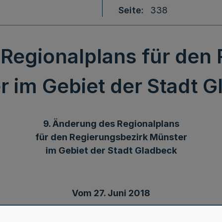
Seite
338
Regionalplans für den
 im Gebiet der Stadt 
9. Änderung des Regionalplans
für den Regierungsbezirk Münster
im Gebiet der Stadt Gladbeck
Vom 27. Juni 2018