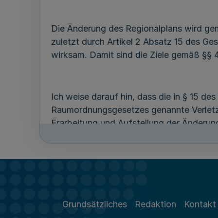
Die Änderung des Regionalplans wird ge
zuletzt durch Artikel 2 Absatz 15 des Ge
wirksam. Damit sind die Ziele gemäß §§
Ich weise darauf hin, dass die in § 15 d
Raumordnungsgesetzes genannte Verletz
Erarbeitung und Aufstellung der Änderung
Bekanntmachung des Regionalplans gege
Verletzung begründenden Sachverhalts g
Gegen die 9. Änderung des Regionalplan
Grundsätzliches
Redaktion
Kontakt
Nordrhein-Westfalen erhoben werden. Die