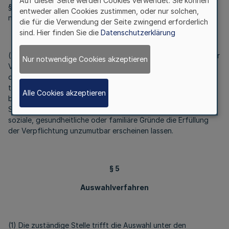
Auf dieser Seite werden Cookies verwendet. Sie können
§ 2 Satz 1 Nummer 2 nicht oder nicht unverzüglich
entweder allen Cookies zustimmen, oder nur solchen,
nachkommen.
die für die Verwendung der Seite zwingend erforderlich
sind. Hier finden Sie die
Datenschutzerklärung
(2) Die zuständige Stelle kann auf Antrag bei der Erfüllung der
Nur notwendige Cookies akzeptieren
Verpflichtungen gemäß § 2 Satz 1 einen Aufschub gewähren
oder auf die Strafzahlung gemäß Absatz 1 Satz 1 ganz,
teilweise oder zeitweise verzichten, wenn ansonsten eine
Alle Cookies akzeptieren
besondere Härte eintreten würde. Eine besondere Härte nach
Satz 1 liegt vor, wenn in der Person liegende besondere
soziale, gesundheitliche oder familiäre Gründe die Erfüllung
der Verpflichtung unzumutbar erscheinen lassen.
§ 5
Auswahlverfahren
(1) Die zuständige Stelle trifft die Auswahl unter den