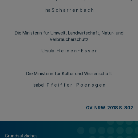
Ina S c h a r r e n b a c h
Die Ministerin für Umwelt, Landwirtschaft, Natur- und
Verbraucherschutz
Ursula H e i n e n - E s s e r
Die Ministerin für Kultur und Wissenschaft
Isabel P f e i f f e r - P o e n s g e n
GV. NRW. 2018 S. 802
Grundsätzliches