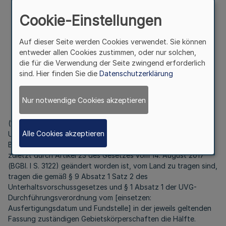
Artikel 2
Cookie-Einstellungen
Gesetz zur Ausführung des
Unterhaltsvorschussgesetzes
Auf dieser Seite werden Cookies verwendet. Sie können
entweder allen Cookies zustimmen, oder nur solchen,
die für die Verwendung der Seite zwingend erforderlich
§ 1
sind. Hier finden Sie die
Datenschutzerklärung
Finanzierung
Nur notwendige Cookies akzeptieren
(1) Von den Geldleistungen, die gemäß § 8 des
Alle Cookies akzeptieren
Unterhaltsvorschussgesetzes in der Fassung der
Bekanntmachung vom 17. Juli 2007 (BGBl. I S. 1446), das
zuletzt durch Artikel 23 des Gesetzes vom 14. August 2017
(BGBl. I S. 3122) geändert worden ist, vom Land zu tragen sind,
tragen die gemäß § 9 Absatz 1 Satz 2 des
Unterhaltsvorschussgesetzes und § 1 Absatz 1 der UVG-
Durchführungsverordnung vom [einsetzen:
Ausfertigungsdatum und Fundstelle] in der jeweils geltenden
Fassung zuständigen Gebietskörperschaften die Hälfte.