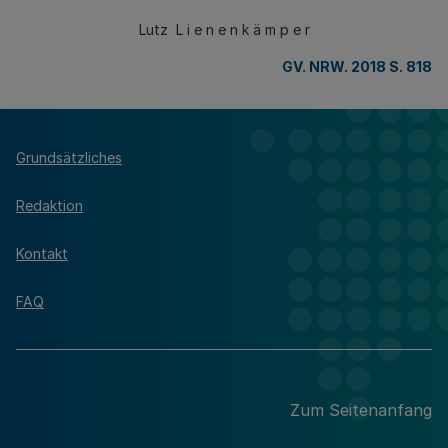
Lutz L i e n e n k ä m p e r
GV. NRW. 2018 S. 818
Grundsätzliches
Redaktion
Kontakt
FAQ
Zum Seitenanfang