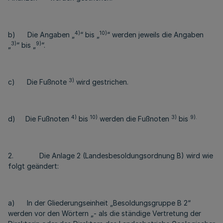
4)
10)
b) Die Angaben „
“ bis „
“ werden jeweils die Angaben
3)
9)
„
“ bis „
“.
3)
c) Die Fußnote
wird gestrichen.
4)
10)
3)
9).
d) Die Fußnoten
bis
werden die Fußnoten
bis
2. Die Anlage 2 (Landesbesoldungsordnung B) wird wie
folgt geändert:
a) In der Gliederungseinheit „Besoldungsgruppe B 2“
werden vor den Wörtern „- als die ständige Vertretung der