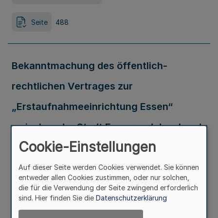
Seite
488
Bekanntmachung des öffentlich-
rechtlichen Vertrages zur
„Erstaufnahmeeinrichtung Essen“
zwischen der Stadt Essen und dem Land
Cookie-Einstellungen
Nordrhein-Westfalen
Auf dieser Seite werden Cookies verwendet. Sie können
Ausfertigungsdatum
26.07.2019
entweder allen Cookies zustimmen, oder nur solchen,
die für die Verwendung der Seite zwingend erforderlich
sind. Hier finden Sie die
Datenschutzerklärung
Seite
495