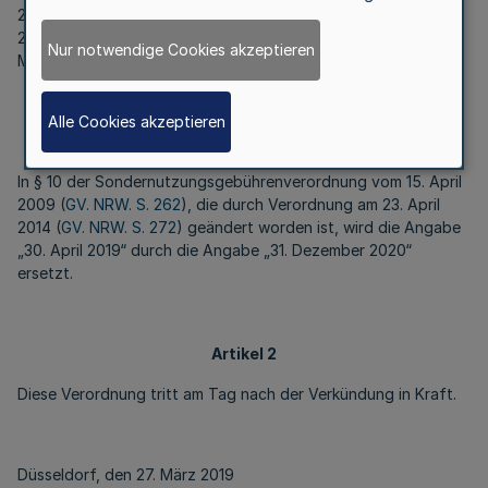
2007 S. 327), der durch Artikel 4 des Gesetzes vom 9. Mai
2000 (
GV. NRW. S. 462
) eingefügt worden ist, verordnet das
Nur notwendige Cookies akzeptieren
Ministerium für Verkehr:
Alle Cookies akzeptieren
Artikel 1
In § 10 der Sondernutzungsgebührenverordnung vom 15. April
2009 (
GV. NRW. S. 262
), die durch Verordnung am 23. April
2014 (
GV. NRW. S. 272
) geändert worden ist, wird die Angabe
„30. April 2019“ durch die Angabe „31. Dezember 2020“
ersetzt.
Artikel 2
Diese Verordnung tritt am Tag nach der Verkündung in Kraft.
Düsseldorf, den 27. März 2019