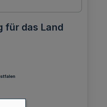
 für das Land
stfalen