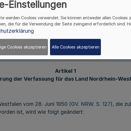
e-Einstellungen
chlossen, das hiermit verkündet wird:
ite werden Cookies verwendet. Sie können entweder allen Cookies 
hen, die für die Verwendung der Seite zwingend erforderlich sind. Hi
hutzerklärung
Gesetz
derung der Verfassung für das Land Nordrhein-We
ige Cookies akzeptieren
Alle Cookies akzeptieren
Artikel 1
rung der Verfassung für das Land Nordrhein-West
estfalen vom 28. Juni 1950 (
GV. NRW. S. 127
), die z
orden ist, wird wie folgt geändert: