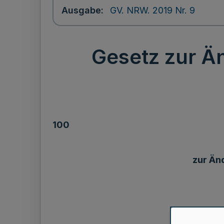
Ausgabe
GV. NRW. 2019 Nr. 9
Gesetz zur Ä
100
zur Än