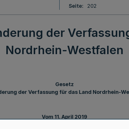
Seite
202
nderung der Verfassung
Nordrhein-Westfalen
Gesetz
derung der Verfassung für das Land Nordrhein-We
Vom 11. April 2019