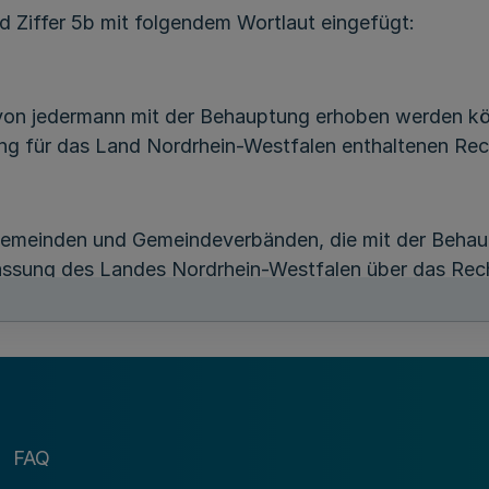
und Ziffer 5b mit folgendem Wortlaut eingefügt:
von jedermann mit der Behauptung erhoben werden kön
ung für das Land Nordrhein-Westfalen enthaltenen Rech
emeinden und Gemeindeverbänden, die mit der Behau
fassung des Landes Nordrhein-Westfalen über das Rech
zu Ziffer 6.
Artikel 2
FAQ
Inkrafttreten