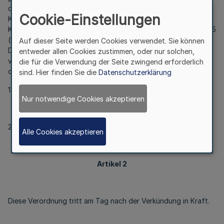
dem Krankenhausstrukturfonds nach dem 2. Abschnitt des
Cookie-Einstellungen
Krankenhausfinanzierungsgesetzes und der
Krankenhausstrukturfonds-Verordnung vom 17. Dezember 2015
(BGBl. I S. 2350), die durch Artikel 5 des Gesetzes vom 11.
Auf dieser Seite werden Cookies verwendet. Sie können
Dezember 2018 (BGBl. I S. 2394) geändert worden ist, sowie
entweder allen Cookies zustimmen, oder nur solchen,
von Mitteln nach § 21a des Krankenhausgestaltungsgesetzes
die für die Verwendung der Seite zwingend erforderlich
des Landes Nordrhein-Westfalen ist
sind. Hier finden Sie die
Datenschutzerklärung
1. bis zum Förderjahr 2018 die Bezirksregierung Köln und
Nur notwendige Cookies akzeptieren
2. ab dem Förderjahr 2019 die Bezirksregierung Münster.“
Alle Cookies akzeptieren
Artikel 2
Diese Verordnung tritt am Tag nach der Verkündung in Kraft.